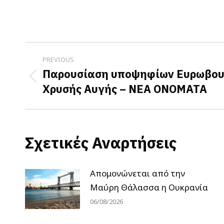
Post
PREVIOUS
navigation
Παρουσίαση υποψηφίων Ευρωβου
Previous
Χρυσής Αυγής – ΝΕΑ ΟΝΟΜΑΤΑ
post:
Σχετικές Αναρτήσεις
Απομονώνεται από την
Μαύρη Θάλασσα η Ουκρανία
06/08/2026