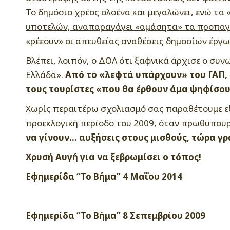
Το δημόσιο χρέος ολοένα και μεγαλώνει, ενώ τα
υποτελών, αναπαραγάγει «αμάσητα» τα προπαγαν
«ρέεουν» οι απευθείας αναθέσεις δημοσίων έργων,
Βλέπει, λοιπόν, ο ΔΟΛ ότι ξαφνικά άρχισε ο συν
Ελλάδα».
Από το «λεφτά υπάρχουν» του ΓΑΠ, 
τους τουρίστες «που θα έρθουν άμα ψηφίσου
Χωρίς περαιτέρω σχολιασμό σας παραθέτουμε εξ
προεκλογική περίοδο του 2009, όταν πρωθυπουργ
να γίνουν… αυξήσεις στους μισθούς, τώρα γρ
Χρυσή Αυγή για να ξεβρωμίσει ο τόπος!
Εφημερίδα “Το Βήμα” 4 Μαΐου 2014
Εφημερίδα “Το Βήμα” 8 Σεπεμβρίου 2009