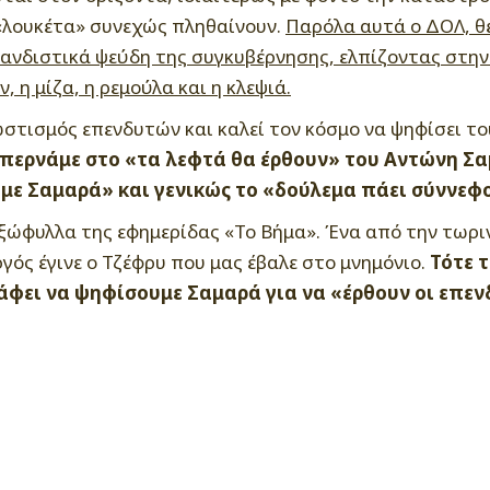
 «λουκέτα» συνεχώς πληθαίνουν.
Παρόλα αυτά ο ΔΟΛ, θ
διστικά ψεύδη της συγκυβέρνησης, ελπίζοντας στην ε
 η μίζα, η ρεμούλα και η κλεψιά.
ωστισμός επενδυτών και καλεί τον κόσμο να ψηφίσει τ
περνάμε στο «τα λεφτά θα έρθουν» του Αντώνη Σαμ
με Σαμαρά» και γενικώς το «δούλεμα πάει σύννεφ
ώφυλλα της εφημερίδας «Το Βήμα». Ένα από την τωριν
ός έγινε ο Τζέφρυ που μας έβαλε στο μνημόνιο.
Τότε 
άφει να ψηφίσουμε Σαμαρά για να «έρθουν οι επεν