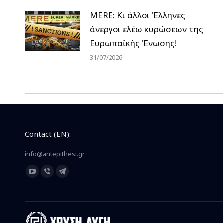
MERE: Κι άλλοι Έλληνες
άνεργοι ελέω κυρώσεων της
Ευρωπαϊκής Ένωσης!
31/07/2026
Contact (EN):
info@antepithesi.gr
Find us on:
YouTube
Viber
Telegram
page
page
page
opens
opens
opens
in
in
in