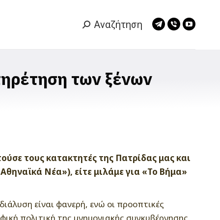
Αναζήτηση
Search:
Telegram
Viber
YouTub
page
page
page
opens
opens
opens
in
in
in
πηρέτηση των ξένων
new
new
new
window
window
window
ούσε τους κατακτητές της Πατρίδας μας και
Αθηναϊκά Νέα»), είτε μιλάμε για «Το Βήμα»
διάλυση είναι φανερή, ενώ οι προοπτικές
φική πολιτική της μνημονιακής συγκυβέρνησης.