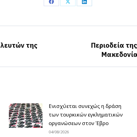
Share
Share
Share
on
on
on
Facebook
X
LinkedIn
λευτών της
Περιοδεία της
Next
Μακεδονία
post:
Ενισχύεται συνεχώς η δράση
των τουρκικών εγκληματικών
οργανώσεων στον Έβρο
04/08/2026