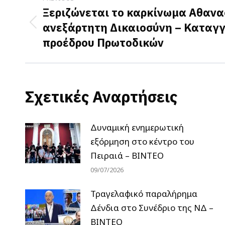
navigation
Ξεριζώνεται το καρκίνωμα Αθανα
ανεξάρτητη Δικαιοσύνη – Καταγ
Previous
προέδρου Πρωτοδικών
post:
Σχετικές Αναρτήσεις
Δυναμική ενημερωτική
εξόρμηση στο κέντρο του
Πειραιά – ΒΙΝΤΕΟ
09/07/2026
Τραγελαφικό παραλήρημα
Δένδια στο Συνέδριο της ΝΔ –
ΒΙΝΤΕΟ