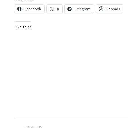
Facebook
X
Telegram
Threads
Like this:
Post
PREVIOUS