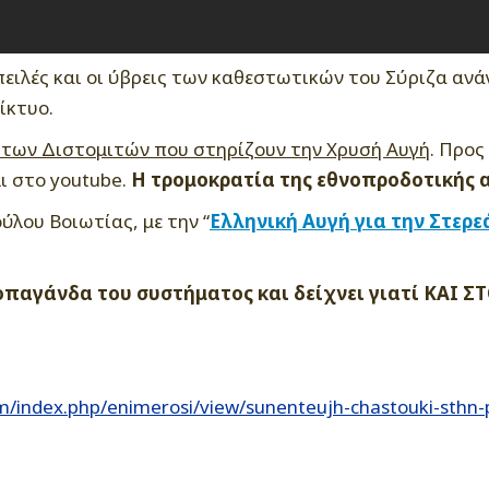
απειλές και οι ύβρεις των καθεστωτικών του Σύριζα αν
ίκτυο.
ή των Διστομιτών που στηρίζουν την Χρυσή Αυγή
. Προς
ι στο youtube.
Η τρομοκρατία της εθνοπροδοτικής α
λου Βοιωτίας, με την “
Ελληνική Αυγή για την Στερ
οπαγάνδα του συστήματος και δείχνει γιατί ΚΑΙ 
m/index.php/enimerosi/view/sunenteujh-chastouki-sth