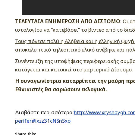
ΤΕΛΕΥΤΑΙΑ ΕΝΗΜΕΡΩΣΗ ΑΠΟ ΔΙΣΤΟΜΟ
: Οι 
ιστολογίου να “κατεβάσει” το βίντεο από το διαδ
Τους πόνεσε πολύ η Αλήθεια και η ελληνική ψυχ
αποκαλυπτικό τηλεοπτικό υλικό ανέβηκε και πάλ
Συνέντευξη της υποψήφιας περιφερειακής συμβού
κατάγεται και κατοικεί στο μαρτυρικό Δίστομο.
Η συναγωνίστρια καταρρίπτει την μαύρη πρ
Εθνικιστές θα σαρώσουν εκλογικά.
Διαβάστε περισσότερα:
http://www.xryshaygh.co
perifer#ixzz31cNSnSxo
Share this: