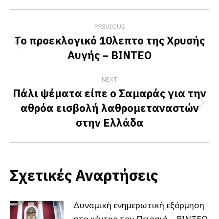
Facebook
X
LinkedIn
Post
PREVIOUS
navigation
Το προεκλογικό 10λεπτο της Χρυσής
Previous
Αυγής – ΒΙΝΤΕΟ
post:
NEXT
Πάλι ψέματα είπε ο Σαμαράς για την
αθρόα εισβολή λαθρομεταναστών
Next
στην Ελλάδα
post:
Σχετικές Αναρτήσεις
Δυναμική ενημερωτική εξόρμηση
στο κέντρο του Πειραιά – ΒΙΝΤΕΟ