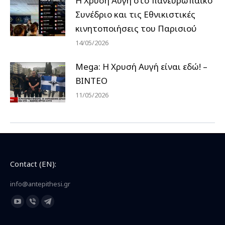
Η Χρυσή Αυγή στο πανευρωπαϊκό
Συνέδριο και τις Εθνικιστικές
κινητοποιήσεις του Παρισιού
14/05/2026
Mega: Η Χρυσή Αυγή είναι εδώ! –
ΒΙΝΤΕΟ
11/05/2026
Contact (EN):
info@antepithesi.gr
Find us on:
YouTube
Viber
Telegram
page
page
page