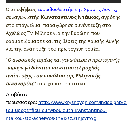
Ο υποψήφιος
ευρωβουλευτής της Χρυσής Αυγής
,
συναγωνιστής
Κωνσταντίνος Ντάικος,
αγρότης
στο επάγγελμα, παραχώρησε συνέντευξη στο
Αχελώος Τv. Μίλησε για την Ευρώπη που
οραματιζόμαστε και
τις θέσεις της Χρυσής Αυγής
για την ανάπτυξη του πρωτογενή τομέα
.
“
Ο αγροτικός τομέας και γενικότερα η πρωτογενής
παραγωγή
δύναται να καταστεί μοχλός
ανάπτυξης του συνόλου της Ελληνικής
οικονομίας
“
είπε χαρακτηριστικά.
Διαβάστε
περισσότερα:
http://www.xryshaygh.com/index.php/e
tou-upopshfiou-eurwbouleuth-kwnstantinou-
ntaikou-sto-achelwos-tn#ixzz31hjcVrWg