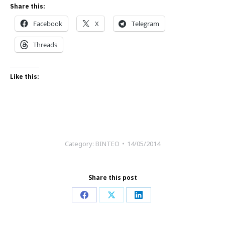
Share this:
Facebook
X
Telegram
Threads
Like this:
Category:
ΒΙΝΤΕΟ
14/05/2014
Share this post
Share
Share
Share
on
on
on