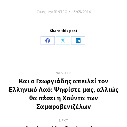
Category:
ΒΙΝΤΕΟ
15/05/2014
Share this post
Share
Share
Share
on
on
on
Facebook
X
LinkedIn
Post
PREVIOUS
navigation
Και ο Γεωργιάδης απειλεί τον
Ελληνικό Λαό: Ψηφίστε μας, αλλιώς
Previous
θα πέσει η Χούντα των
post:
Σαμαροβενιζέλων
NEXT