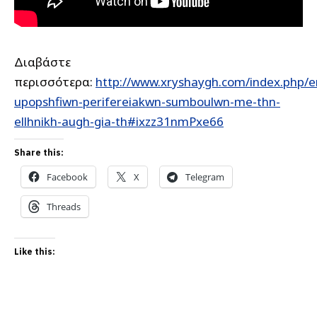
Διαβάστε
περισσότερα:
http://www.xryshaygh.com/index.php/e
upopshfiwn-perifereiakwn-sumboulwn-me-thn-
ellhnikh-augh-gia-th#ixzz31nmPxe66
Share this:
Facebook
X
Telegram
Threads
Like this: