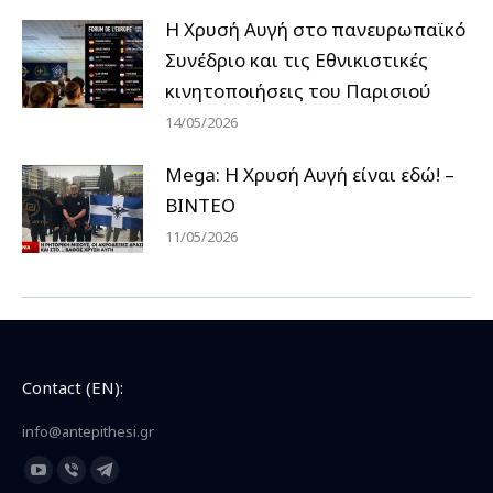
Η Χρυσή Αυγή στο πανευρωπαϊκό
Συνέδριο και τις Εθνικιστικές
κινητοποιήσεις του Παρισιού
14/05/2026
Mega: Η Χρυσή Αυγή είναι εδώ! –
ΒΙΝΤΕΟ
11/05/2026
Contact (EN):
info@antepithesi.gr
Find us on:
YouTube
Viber
Telegram