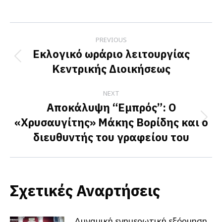
on
on
on
Facebook
X
LinkedIn
Post
PREVIOUS
navigation
Εκλογικό ωράριο λειτουργίας
Previous
Κεντρικής Διοικήσεως
post:
NEXT
Αποκάλυψη “Εμπρός”: Ο
«Χρυσαυγίτης» Μάκης Βορίδης και ο
Next
διευθυντής του γραφείου του
post:
Σχετικές Αναρτήσεις
Δυναμική ενημερωτική εξόρμηση