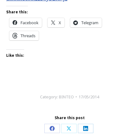
Share this:
Facebook
X
Telegram
Threads
Like this:
Category:
ΒΙΝΤΕΟ
17/05/2014
Share this post
Share
Share
Share