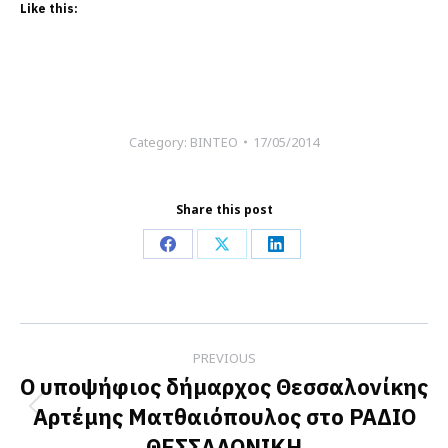
Like this:
Category:
ΒΙΝΤΕΟ
17/05/2014
Share this post
Share
Share
Share
on
on
on
Facebook
X
LinkedIn
Post
PREVIOUS
navigation
Ο υποψήφιος δήμαρχος Θεσσαλονίκης
Αρτέμης Ματθαιόπουλος στο ΡΑΔΙΟ
Previous
ΘΕΣΣΑΛΟΝΙΚΗ
post: