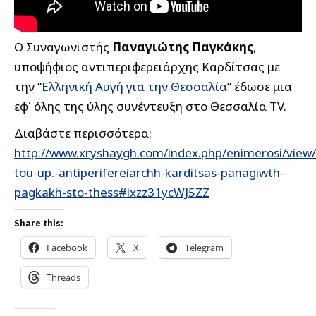
Ο Συναγωνιστής
Παναγιώτης Παγκάκης
,
υποψήφιος αντιπεριφερειάρχης Καρδίτσας με
την “
Ελληνική Αυγή για την Θεσσαλία
” έδωσε
μια
εφ΄ όλης της ύλης συνέντευξη στο Θεσσαλία ΤV.
Διαβάστε περισσότερα:
http://www.xryshaygh.com/index.php/enimerosi/view
tou-up.-antiperifereiarchh-karditsas-panagiwth-
pagkakh-sto-thess#ixzz31ycWJ5ZZ
Share this:
Facebook
X
Telegram
Threads