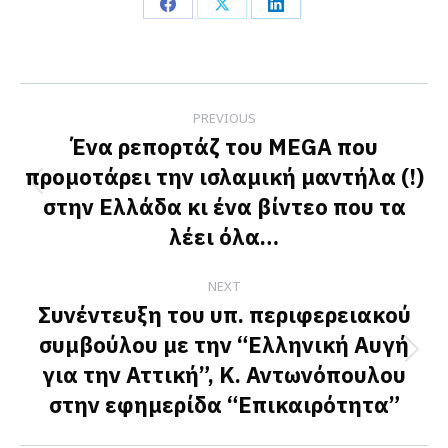
Share
Share
Share
on
on
on
Facebook
X
LinkedIn
Post
PREVIOUS
navigation
Ένα ρεπορτάζ του MEGA που
προμοτάρει την ισλαμική μαντήλα (!)
Previous
στην Ελλάδα κι ένα βίντεο που τα
post:
λέει όλα…
NEXT
Συνέντευξη του υπ. περιφερειακού
συμβούλου με την “Ελληνική Αυγή
Next
για την Αττική”, Κ. Αντωνόπουλου
post:
στην εφημερίδα “Επικαιρότητα”