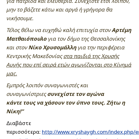
για πατρίδα και ελευθερία. Συνεχίστε έτσι λοιπόν,
μην το βάζετε κάτω και αργά ή γρήγορα θα
νικήσουμε.
Τέλος θέλω να ευχηθώ καλή επιτυχία στον
Αρτέμη
Ματθαιόπουλο
για τον δήμο της Θεσσαλονίκης
και στον
Νίκο Χρυσομάλλη
για την περιφέρεια
Κεντρικής Μακεδονίας
στα παιδιά της Χρυσής
Αυγής που επί σειρά ετών αγωνίζονται στο Κίνημά
μας.
Εμπρός λοιπόν συναγωνιστές και
συναγωνίστριες
συνεχίστε τον αγώνα
κάντε τους να χάσουν τον ύπνο τους. Ζήτω η
Νίκη!”
Διαβάστε
περισσότερα:
http://www.xryshaygh.com/index.php/e