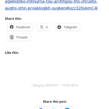
agwnistiko-mhnuma-tou-archhgou-ths-chrushs-
aughs-sthn-proeklogikh-sugken#ixzz320ykmC4i
Share this:
Facebook
X
Telegram
Threads
Like this:
Category:
ΒΙΝΤΕΟ
17/05/2014
Share this post