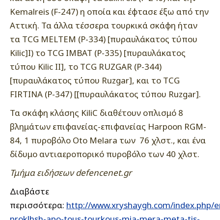
Kemalreis (F-247) η οποία και έφτασε έξω από την
Αττική. Τα άλλα τέσσερα τουρκικά σκάφη ήταν
τα TCG MELΤEM (P-334) [πυραυλάκατος τύπου
Kilic]Ι) το TCG ΙΜΒΑΤ (P-335) [πυραυλάκατος
τύπου Kilic ΙΙ], το TCG RUZGAR (P-344)
[πυραυλάκατος τύπου Ruzgar], και το TCG
FIRTINA (P-347) [[πυραυλάκατος τύπου Ruzgar].
Τα σκάφη κλάσης KiliC διαθέτουν οπλισμό 8
βλημάτων επιφανείας-επιφανείας Harpoon RGM-
84, 1 πυροβόλο Oto Melara των 76 χλστ., και ένα
δίδυμο αντιαεροπορικό πυροβόλο των 40 χλστ.
Τμήμα ειδήσεων defencenet.gr
Διαβάστε
περισσότερα:
http://www.xryshaygh.com/index.php/en
proklhsh-apo-tous-tourkous-mia-mera-meta-tis-