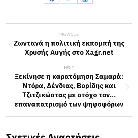
Share
Share
Share
on
on
on
Facebook
X
LinkedIn
Post
PREVIOUS
navigation
Ζωντανά η πολιτική εκπομπή της
Previous
Χρυσής Αυγής στο Xagr.net
post:
NEXT
Ξεκίνησε η καρατόμηση Σαμαρά:
Ντόρα, Δένδιας, Βορίδης και
Next
Τζιτζικώστας με στόχο τον…
post:
επαναπατρισμό των ψηφοφόρων
Σχετικές Αναρτήσεις