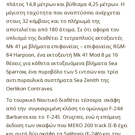
πλάτος 14,8 μέτρων και βύθισμα 4,25 μέτρων. Η
μέγιστη ταχύτητα που αναπτύσσει ανέρχεται
στους 32 κόμβους και το πλήρωμά της
αποτελείται από 180 άτομα. Σε ότι αφορά τον
οπλισμό της διαθέτει 2 τετραπλούς εκτοξευτές
Mk 41 με βλήματα επιφανείας – επιφανείας RGM-
84 Harpoon, ένα εκτοξευτή Mk 41 Mod 8 με 16
θέσεις για κάθετα εκτοξευόμενα βλήματα Sea
Sparrow, ένα πυροβόλο των 5 ιντσών και τρία
αντιπυραυλικά συστήματα Sea Zenith της
Oerlikon Contraves.
Το τουρκικό Ναυτικό διαθέτει τέσσερα σκάφη
από την συγκεκριμένη κλάση το ομώνυμο F-244
Barbaros και το F-245 Oruçreis, ενώ η επόμενη
έκδοση των σκαφών που ΜΕΚΟ 200 track II-B έχει
και αυτή δύο σκάφη τα Salihreis (F-246) και την