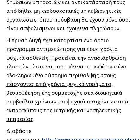
δημοσίων υπηρεσιών και αντικατάστασή τους
από δήθεν μη κερδοσκοπικές μη κυβερνητικές
οργανώσεις, όπου πρόσβαση θα έχουν μόνο όσοι
είναι ασφαλισμένοι και έχουν να πληρώσουν.
Η Χρυσή Αυγή έχει καταρτίσει ένα άρτιο
πρόγραμμα αντιμετώπισης για τους χρόνια
ψυχικά ασθενείς.
Προτείνει την αναδιάρθρωση
κλινικών, ώστε να μπορούν να προσφέρουν ένα
ολοκληρωμένο σύστημα περίθαλψης στους
πάσχοντες από χρόνια ψυχικά νοσήματα,
θεσμοθέτηση της συμμετοχής στα διοικητικά
συμβούλια χρόνιων και ψυχικά πασχόντων από
εκπροσώπους της ιατρικής και νοσηλευτικής
υπηρεσίας
.
Διαβάστε
περισσότερα:
http://www.xryshaygh.com/index.php/e