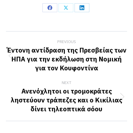
Share
Share
Share
on
on
on
Facebook
X
LinkedIn
Post
PREVIOUS
navigation
Έντονη αντίδραση της Πρεσβείας των
ΗΠΑ για την εκδήλωση στη Νομική
Previous
για τον Κουφοντίνα
post:
NEXT
Ανενόχλητοι οι τρομοκράτες
ληστεύουν τράπεζες και ο Κικίλιας
Next
δίνει τηλεοπτικά σόου
post: