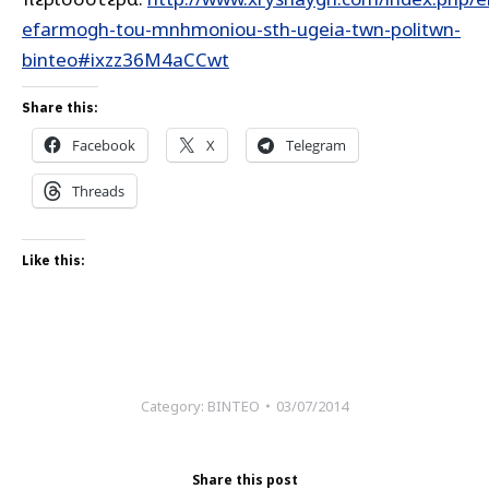
efarmogh-tou-mnhmoniou-sth-ugeia-twn-politwn-
binteo#ixzz36M4aCCwt
Share this:
Facebook
X
Telegram
Threads
Like this:
Category:
ΒΙΝΤΕΟ
03/07/2014
Share this post