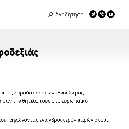
Αναζήτηση
Search:
Telegram
Viber
YouTub
page
page
page
opens
opens
opens
in
in
in
new
new
new
φοδεξιάς
window
window
window
ο προς «προάσπιση των εθνικών μας
νησαν την θητεία τους στο ευρωπαϊκό
ίου, δηλώνοντας ένα «βροντερό» παρών στους