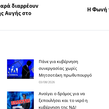
μαρά διαρρέουν
Η Φωνή 
ής Αυγής στο
Next
post:
Πάνε για κυβέρνηση
συνεργασίας χωρίς
Μητσοτάκη πρωθυπουργό
03/08/2026
Ανοίγει ο δρόμος για να
ξεπουλήσει και το νερό η
κυβέρνηση της ΝΔ!