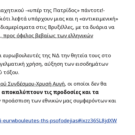
μαχητικού -«υπέρ της Πατρίδος» πάντοτε!-
 διότι λεφτά υπάρχουν μιας και η «αντικειμενική»
ιαμερίσματα στις Βρυξέλλες, με τα δυάρια να
η, προς όφελος βεβαίως των ελληνικών
ι ευρωβουλευτές της ΝΔ την θητεία τους στο
αγγελματική χρήση, αύξηση των εισοδημάτων
ύ τόξου.
ϊκού Συνδέσμου-Χρυσή Αυγή
, οι οποίοι δεν θα
 αποκαλύπτουν τις προδοσίες και τα
ην προάσπιση των εθνικών μας συμφερόντων και
oi-eurwbouleutes-ths-psofodejias#ixzz36SL8jdXW