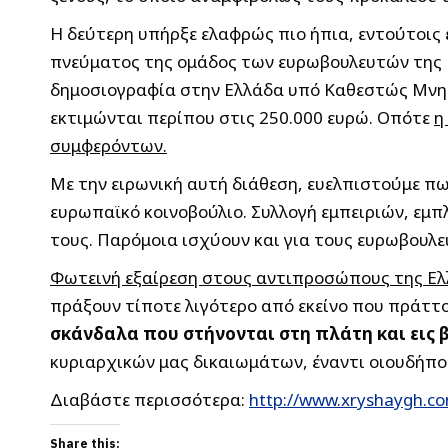
Η δεύτερη υπήρξε ελαφρώς πιο ήπια, εντούτοις 
πνεύματος της ομάδος των ευρωβουλευτών της
δημοσιογραφία στην Ελλάδα υπό Καθεστώς Μνημο
εκτιμώνται περίπου στις 250.000 ευρώ. Οπότε
η
συμφερόντων.
Με την ειρωνική αυτή διάθεση, ευελπιστούμε πω
ευρωπαϊκό κοινοβούλιο. Συλλογή εμπειριών, εμ
τους. Παρόμοια ισχύουν και για τους ευρωβουλ
Φωτεινή εξαίρεση στους αντιπροσώπους της Ελλ
πράξουν τίποτε λιγότερο από εκείνο που πράττο
σκάνδαλα που στήνονται στη πλάτη και εις 
κυριαρχικών μας δικαιωμάτων, έναντι οιουδήπο
Διαβάστε περισσότερα:
http://www.xryshaygh.co
Share this: