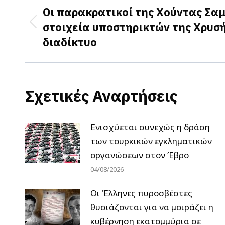
navigation
Οι παρακρατικοί της Χούντας Σα
στοιχεία υποστηρικτών της Χρυσ
Previous
διαδίκτυο
post:
Σχετικές Αναρτήσεις
Ενισχύεται συνεχώς η δράση
των τουρκικών εγκληματικών
οργανώσεων στον Έβρο
04/08/2026
Οι Έλληνες πυροσβέστες
θυσιάζονται για να μοιράζει η
κυβέρνηση εκατομμύρια σε