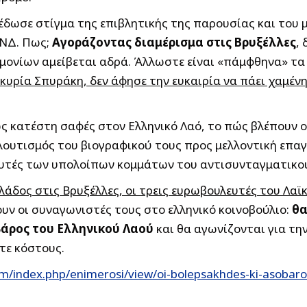
έδωσε στίγμα της επιβλητικής της παρουσίας και του 
 ΝΔ. Πως;
Αγοράζοντας διαμέρισμα στις Βρυξέλλες
,
νίων αμείβεται αδρά. Άλλωστε είναι «πάμφθηνα» τα δ
 κυρία Σπυράκη, δεν άφησε την ευκαιρία να πάει χαμέν
ς κατέστη σαφές στον Ελληνικό Λαό, το πώς βλέπουν ο
πλουτισμός του βιογραφικού τους προς μελλοντική επ
ευτές των υπολοίπων κομμάτων του αντισυνταγματικο
άδος στις Βρυξέλλες, οι τρεις ευρωβουλευτές του Λα
υν οι συναγωνιστές τους στο ελληνικό κοινοβούλιο:
θα
βάρος του Ελληνικού Λαού
και θα αγωνίζονται για τ
τε κόστους.
m/index.php/enimerosi/view/oi-bolepsakhdes-ki-asobar