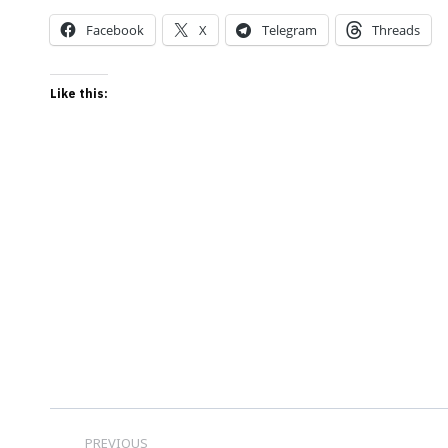
Facebook
X
Telegram
Threads
Like this:
Post
PREVIOUS