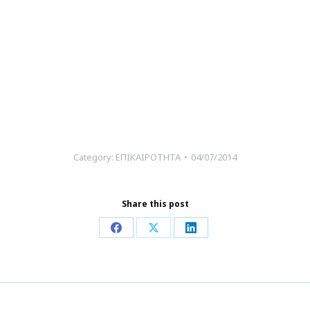
Category:
ΕΠΙΚΑΙΡΟΤΗΤΑ
04/07/2014
Share this post
Share
Share
Share
on
on
on
Facebook
X
LinkedIn