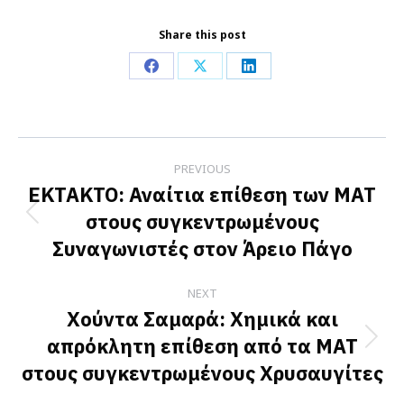
Share this post
Share
Share
Share
on
on
on
Facebook
X
LinkedIn
Post
PREVIOUS
navigation
EKTAKTO: Αναίτια επίθεση των ΜΑΤ
στους συγκεντρωμένους
Previous
Συναγωνιστές στον Άρειο Πάγο
post:
NEXT
Χούντα Σαμαρά: Χημικά και
απρόκλητη επίθεση από τα ΜΑΤ
Next
στους συγκεντρωμένους Χρυσαυγίτες
post: