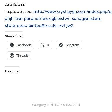
Διαβάστε
περισσότερα:
http://www.xryshaygh.com/index.php/e
afijh-twn-paranomws-egkleistwn-sunagwnistwn-
sto-efeteio-binteo#ixzz36TxvhJwX
Share this:
Facebook
X
Telegram
Threads
Like this:
Category:
ΒΙΝΤΕΟ
04/07/2014