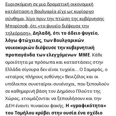
Ευρισκόμενη σε μια δραματική οικονομική
κατάσταση η Βουλγαρία είχε ως κυρίαρχο
σύνθημα, λίγο πριν την πτώση της κυβέρνησης
Μπορίσοφ, ότι «το ψυγείο διέψευσε την
τηλεόραση».
Δηλαδή, ότι το άδειο ψυγείο,
λόγω φτώχειας, των Βουλγαρικών
νοικοκυριών διέψευσε την κυβερνητική
προπαγάνδα των ελεγχόμενων ΜΜΕ
. Κάθε
ομοιότητα με πρόσωπα και καταστάσεις στην
Ελλάδα σίγουρα δεν είναι τυχαία… Ο Σαμαράς, ο
«εταίρος πλήρους ευθύνης» Βενιζέλος και οι
υπόλοιποι συνεταίροι-συνένοχοι, που ξεπουλούν
σε καθημερινή βάση τον Δημόσιο Πλούτο της
Χώρας, ετοιμάζονται να ξεπουλήσουν και την
ΔΕΗ έναντι πινακίου φακής.
Η «γραφικότητα»
του Ταμήλου κρύβει στην ουσία ένα σχέδιο