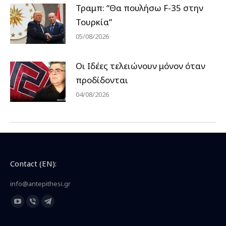
Τραμπ: “Θα πουλήσω F-35 στην
Τουρκία”
05/08/2026
Οι Ιδέες τελειώνουν μόνον όταν
προδίδονται
04/08/2026
Contact (EN):
info@antepithesi.gr
Find us on:
YouTube
Viber
Telegram
page
page
page