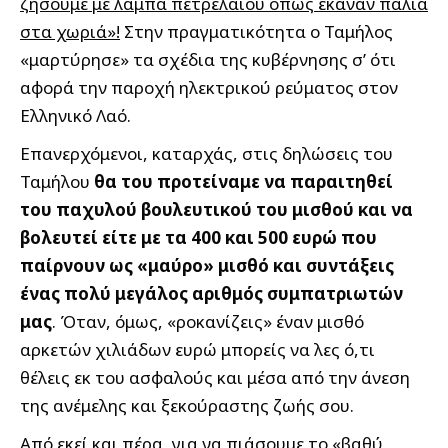
ζήσουμε με λάμπα πετρελαίου όπως έκαναν παλιά
στα χωριά»!
Στην πραγματικότητα ο Ταμήλος
«μαρτύρησε» τα σχέδια της κυβέρνησης σ’ ότι
αφορά την παροχή ηλεκτρικού ρεύματος στον
Ελληνικό Λαό.
Επανερχόμενοι, καταρχάς, στις δηλώσεις του
Ταμήλου
θα του προτείναμε να παραιτηθεί
του παχυλού βουλευτικού του μισθού και να
βολευτεί είτε με τα 400 και 500 ευρώ που
παίρνουν ως «μαύρο» μισθό και συντάξεις
ένας πολύ μεγάλος αριθμός συμπατριωτών
μας
. Όταν, όμως, «ροκανίζεις» έναν μισθό
αρκετών χιλιάδων ευρώ μπορείς να λες ό,τι
θέλεις εκ του ασφαλούς και μέσα από την άνεση
της ανέμελης και ξεκούραστης ζωής σου.
Από εκεί και πέρα, για να πιάσουμε το «βαθύ