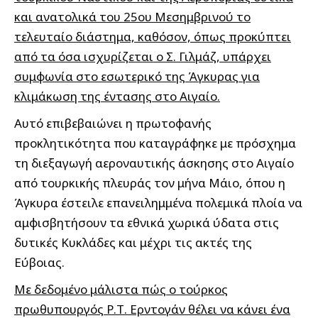
και ανατολικά του 25ου Μεσημβρινού το
τελευταίο διάστημα, καθόσον, όπως προκύπτει
από τα όσα ισχυρίζεται ο Σ. Γιλμάζ, υπάρχει
συμφωνία στο εσωτερικό της Άγκυρας για
κλιμάκωση της έντασης στο Αιγαίο.
Αυτό επιβεβαιώνει η πρωτοφανής
προκλητικότητα που καταγράφηκε με πρόσχημα
τη διεξαγωγή αεροναυτικής άσκησης στο Αιγαίο
από τουρκικής πλευράς τον μήνα Μάιο, όπου η
Άγκυρα έστειλε επανειλημμένα πολεμικά πλοία να
αμφισβητήσουν τα εθνικά χωρικά ύδατα στις
δυτικές Κυκλάδες και μέχρι τις ακτές της
Εύβοιας.
Με δεδομένο μάλιστα πώς ο τούρκος
πρωθυπουργός Ρ.Τ. Ερντογάν θέλει να κάνει ένα