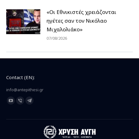
«Οι Εθνικιστές χρειάζονται
ηγέτες σαν τον Νικόλαο
Μιχαλολιάκο»
07/08/2026
Contact (EN):
info@antepithesi.gr
Find us on:
YouTube
Viber
Telegram
page
page
page
opens
opens
opens
in
in
in
new
new
new