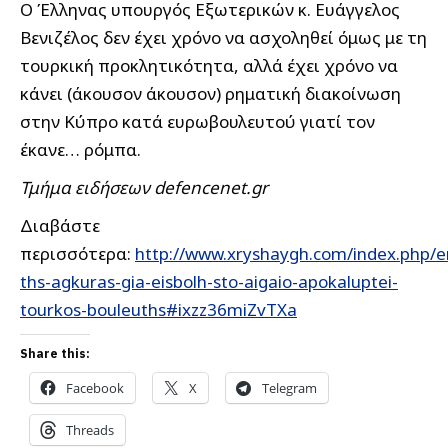
Ο Έλληνας υπουργός Εξωτερικών κ. Ευάγγελος
Βενιζέλος δεν έχει χρόνο να ασχοληθεί όμως με τη
τουρκική προκλητικότητα, αλλά έχει χρόνο να
κάνει (άκουσον άκουσον) ρηματική διακοίνωση
στην Κύπρο κατά ευρωβουλευτού γιατί τον
έκανε… ρόμπα.
Τμήμα ειδήσεων defencenet.gr
Διαβάστε
περισσότερα:
http://www.xryshaygh.com/index.php/e
ths-agkuras-gia-eisbolh-sto-aigaio-apokaluptei-
tourkos-bouleuths#ixzz36miZvTXa
Share this:
Facebook
X
Telegram
Threads