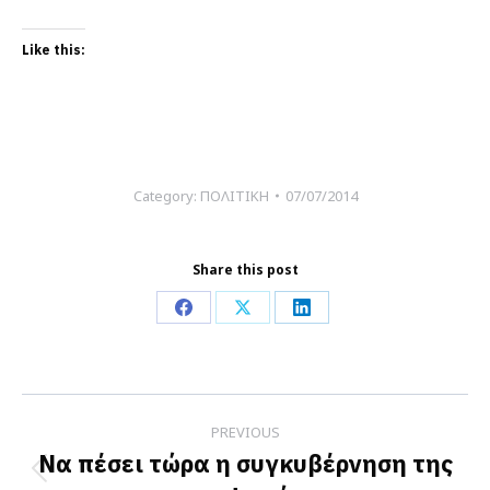
Like this:
Category:
ΠΟΛΙΤΙΚΗ
07/07/2014
Share this post
Share
Share
Share
on
on
on
Facebook
X
LinkedIn
Post
PREVIOUS
navigation
Να πέσει τώρα η συγκυβέρνηση της
Previous