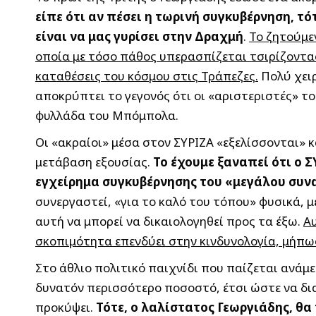
είπε ότι αν πέσει η τωρινή συγκυβέρνηση, τό
είναι να μας γυρίσει στην Δραχμή
.
Το ζητούμεν
οποία με τόσο πάθος υπερασπίζεται τσιρίζοντας 
καταθέσεις του κόσμου στις Τράπεζες.
Πολύ χειρ
αποκρύπτει το γεγονός ότι οι «αριστεριστές» το
φυλλάδα του Μπόμπολα.
Οι «ακραίοι» μέσα στον ΣΥΡΙΖΑ «εξελίσσονται» κ
μετάβαση εξουσίας.
Το έχουμε ξαναπεί ότι ο 
εγχείρημα συγκυβέρνησης του «μεγάλου συν
συνεργαστεί, «για το καλό του τόπου» φυσικά, 
αυτή να μπορεί να δικαιολογηθεί προς τα έξω.
Αυ
σκοπιμότητα επενδύει στην κινδυνολογία, μήπω
Στο άθλιο πολιτικό παιχνίδι που παίζεται ανάμ
δυνατόν περισσότερο ποσοστό, έτσι ώστε να δι
προκύψει.
Τότε, ο λαλίστατος Γεωργιάδης, θ