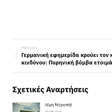
Post
PREVIOUS
navigation
Γερμανική εφημερίδα κρούει τον
Previous
κινδύνου: Πυρηνική βόμβα ετοιμά
post:
Σχετικές Αναρτήσεις
Λίγη Ντροπή!
05/08/2026