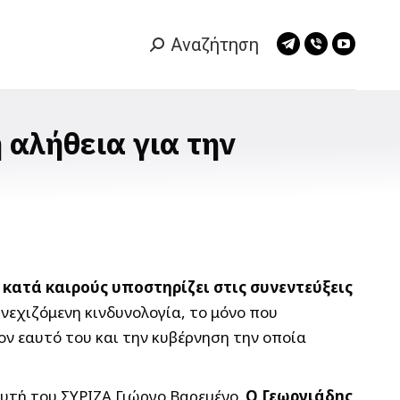
Αναζήτηση
Search:
Telegram
Viber
YouTub
page
page
page
opens
opens
opens
in
in
in
 αλήθεια για την
new
new
new
window
window
window
κατά καιρούς υποστηρίζει στις συνεντεύξεις
εχιζόμενη κινδυνολογία, το μόνο που
ον εαυτό του και την κυβέρνηση την οποία
ευτή του ΣΥΡΙΖΑ Γιώργο Βαρεμένο.
Ο Γεωργιάδης