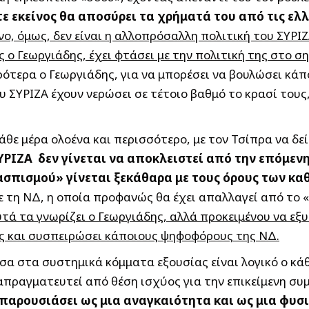
τε εκείνος θα αποσύρει τα χρήματά του από τις ελ
ο, όμως, δεν είναι η αλλοπρόσαλλη πολιτική του ΣΥΡΙΖ
ο Γεωργιάδης, έχει φτάσει με την πολιτική της στο ση
ότερα ο Γεωργιάδης, για να μπορέσει να βουλώσει κά
υ ΣΥΡΙΖΑ έχουν νερώσει σε τέτοιο βαθμό το κρασί του
άθε μέρα ολοένα και περισσότερο, με τον Τσίπρα να δεί
ΣΥΡΙΖΑ δεν γίνεται να αποκλειστεί από την επόμεν
ασπισμού» γίνεται ξεκάθαρα με τους όρους των κ
με τη ΝΔ, η οποία προφανώς θα έχει απαλλαγεί από το 
τά τα γνωρίζει ο Γεωργιάδης, αλλά προκειμένου να εξ
ς και συσπειρώσει κάποιους ψηφοφόρους της ΝΔ.
εσα στα συστημικά κόμματα εξουσίας είναι λογικό ο κά
απραγματευτεί από θέση ισχύος για την επικείμενη συ
α παρουσιάσει ως μια αναγκαιότητα και ως μια φυσ