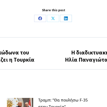
Share this post
Share
Share
Share
on
on
on
Facebook
X
LinkedIn
 κώδωνα του
Η διαδικτυακ
Next
ζει η Τουρκία
Ηλία Παναγιώτα
post:
Τραμπ: “Θα πουλήσω F-35
στην Τουρκία”