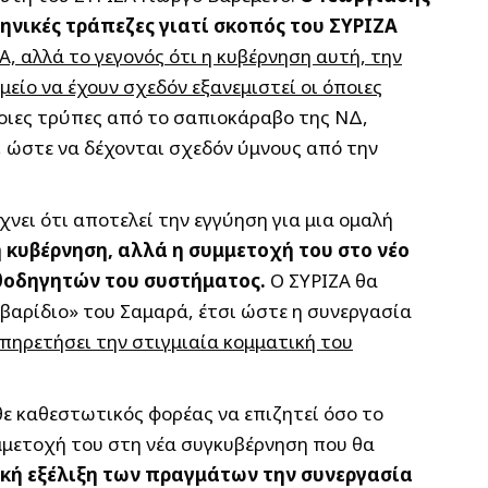
ληνικές τράπεζες γιατί σκοπός του ΣΥΡΙΖΑ
Α, αλλά το γεγονός ότι η κυβέρνηση αυτή, την
μείο να έχουν σχεδόν εξανεμιστεί οι όποιες
ποιες τρύπες από το σαπιοκάραβο της ΝΔ,
ς, ώστε να δέχονται σχεδόν ύμνους από την
χνει ότι αποτελεί την εγγύηση για μια ομαλή
η κυβέρνηση, αλλά η συμμετοχή του στο νέο
αθοδηγητών του συστήματος.
Ο ΣΥΡΙΖΑ θα
«βαρίδιο» του Σαμαρά, έτσι ώστε η συνεργασία
υπηρετήσει την στιγμιαία κομματική του
θε καθεστωτικός φορέας να επιζητεί όσο το
μμετοχή του στη νέα συγκυβέρνηση που θα
ική εξέλιξη των πραγμάτων την συνεργασία