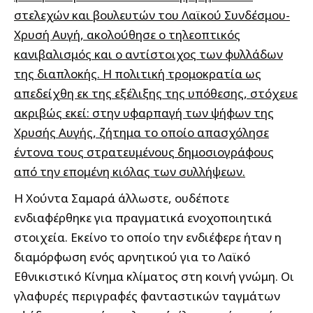
στελεχών και βουλευτών του Λαϊκού Συνδέσμου-
Χρυσή Αυγή, ακολούθησε ο τηλεοπτικός
κανιβαλισμός και ο αντίστοιχος των φυλλάδων
της διαπλοκής. Η πολιτική τρομοκρατία ως
απεδείχθη εκ της εξέλιξης της υπόθεσης, στόχευε
ακριβώς εκεί: στην υφαρπαγή των ψήφων της
Χρυσής Αυγής, ζήτημα το οποίο απασχόλησε
έντονα τους στρατευμένους δημοσιογράφους
από την επομένη κιόλας των συλλήψεων.
Η Χούντα Σαμαρά άλλωστε, ουδέποτε
ενδιαφέρθηκε για πραγματικά ενοχοποιητικά
στοιχεία. Εκείνο το οποίο την ενδιέφερε ήταν η
διαμόρφωση ενός αρνητικού για το Λαϊκό
Εθνικιστικό Κίνημα κλίματος στη κοινή γνώμη. Οι
γλαφυρές περιγραφές φανταστικών ταγμάτων