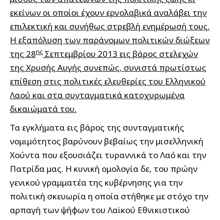
εκείνων οι οποίοι έχουν εργολαβικά αναλάβει την
επιλεκτική και συνήθως στρεβλή ενημέρωσή τους.
Η εξαπόλυση των παράνομων πολιτικών διώξεων
ης
της 28
Σεπτεμβρίου 2013 εις βάρος στελεχών
της Χρυσής Αυγής συνεπώς, συνιστά πρωτίστως
επίθεση στις πολιτικές ελευθερίες του Ελληνικού
Λαού και στα συνταγματικά κατοχυρωμένα
δικαιώματά του.
Τα εγκλήματα εις βάρος της συνταγματικής
νομιμότητος βαρύνουν βεβαίως την μισελληνική
Χούντα που εξουσιάζει τυραννικά το Λαό και την
Πατρίδα μας. Η κυνική ομολογία δε, του πρώην
γενικού γραμματέα της κυβέρνησης για την
πολιτική σκευωρία η οποία στήθηκε με στόχο την
αρπαγή των ψήφων του Λαϊκού Εθνικιστικού