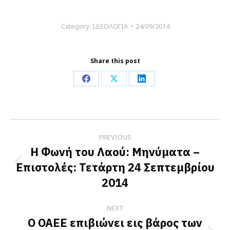
Category:
ΙΔΕΟΛΟΓΙΑ
24/09/2014
Share this post
Share
Share
Share
on
on
on
Facebook
X
LinkedIn
Post
PREVIOUS
navigation
Η Φωνή του Λαού: Μηνύματα –
Επιστολές: Τετάρτη 24 Σεπτεμβρίου
Previous
2014
post:
NEXT
Ο ΟΑΕΕ επιβιώνει εις βάρος των