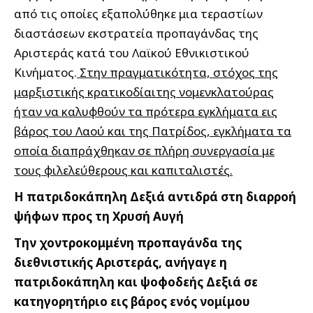
από τις οποίες εξαπολύθηκε μια τεραστίων
διαστάσεων εκστρατεία προπαγάνδας της
Αριστεράς κατά του Λαϊκού Εθνικιστικού
Κινήματος.
Στην πραγματικότητα, στόχος της
μαρξιστικής κρατικοδίαιτης νομενκλατούρας
ήταν να καλυφθούν τα πρότερα εγκλήματα εις
βάρος του Λαού και της Πατρίδος, εγκλήματα τα
οποία διαπράχθηκαν σε πλήρη συνεργασία με
τους φιλελεύθερους και καπιταλιστές.
Η πατριδοκάπηλη Δεξιά αντιδρά στη διαρροή
ψήφων προς τη Χρυσή Αυγή
Την χοντροκομμένη προπαγάνδα της
διεθνιστικής Αριστεράς, ανήγαγε η
πατριδοκάπηλη και ψοφοδεής Δεξιά σε
κατηγορητήριο εις βάρος ενός νομίμου