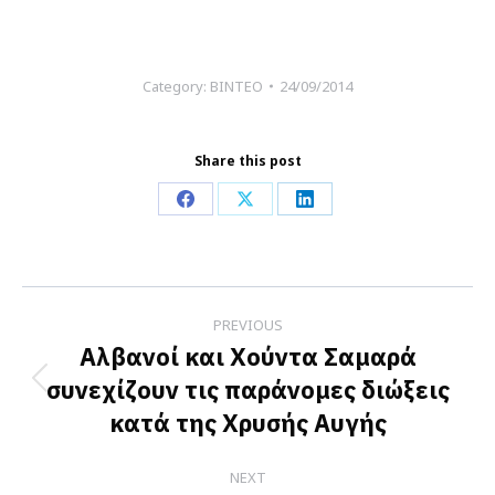
Category:
ΒΙΝΤΕΟ
24/09/2014
Share this post
Share
Share
Share
on
on
on
Facebook
X
LinkedIn
Post
PREVIOUS
navigation
Αλβανοί και Χούντα Σαμαρά
συνεχίζουν τις παράνομες διώξεις
Previous
κατά της Χρυσής Αυγής
post:
NEXT