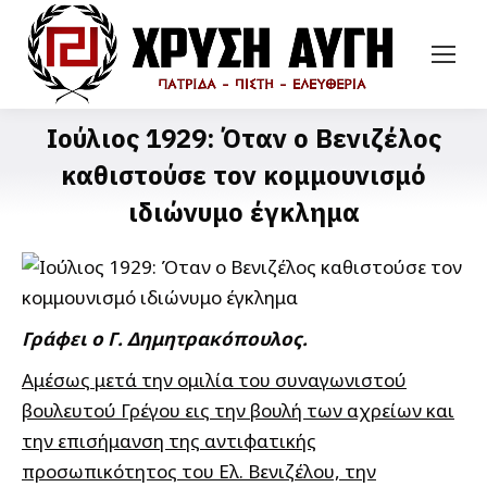
Ιούλιος 1929: Όταν ο Βενιζέλος
καθιστούσε τον κομμουνισμό
ιδιώνυμο έγκλημα
Γράφει ο Γ. Δημητρακόπουλος.
Αμέσως μετά την ομιλία του συναγωνιστού
βουλευτού Γρέγου εις την βουλή των αχρείων και
την επισήμανση της αντιφατικής
προσωπικότητος του Ελ. Βενιζέλου, την