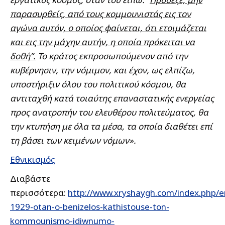
παρασυρθείς, από τους κομμουνιστάς εις τον
αγώνα αυτόν, ο οποίος φαίνεται, ότι ετοιμάζεται
και εις την μάχην αυτήν, η οποία πρόκειται να
δοθή”.
Το κράτος εκπροσωπούμενον από την
κυβέρνησιν, την νόμιμον, και έχον, ως ελπίζω,
υποστήριξιν όλου του πολιτικού κόσμου, θα
αντιταχθή κατά τοιαύτης επαναστατικής ενεργείας
προς ανατροπήν του ελευθέρου πολιτεύματος, θα
την κτυπήση με όλα τα μέσα, τα οποία διαθέτει επί
τη βάσει των κειμένων νόμων».
Εθνικισμός
Διαβάστε
περισσότερα:
http://www.xryshaygh.com/index.php/en
1929-otan-o-benizelos-kathistouse-ton-
kommounismo-idiwnumo-