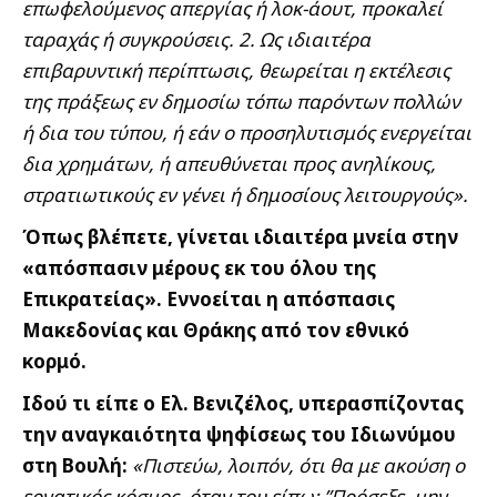
επωφελούμενος απεργίας ή λοκ-άουτ, προκαλεί
ταραχάς ή συγκρούσεις. 2. Ως ιδιαιτέρα
επιβαρυντική περίπτωσις, θεωρείται η εκτέλεσις
της πράξεως εν δημοσίω τόπω παρόντων πολλών
ή δια του τύπου, ή εάν ο προσηλυτισμός ενεργείται
δια χρημάτων, ή απευθύνεται προς ανηλίκους,
στρατιωτικούς εν γένει ή δημοσίους λειτουργούς».
Όπως βλέπετε, γίνεται ιδιαιτέρα μνεία στην
«απόσπασιν μέρους εκ του όλου της
Επικρατείας». Εννοείται η απόσπασις
Μακεδονίας και Θράκης από τον εθνικό
κορμό.
Ιδού τι είπε ο Ελ. Βενιζέλος, υπερασπίζοντας
την αναγκαιότητα ψηφίσεως του Ιδιωνύμου
στη Βουλή:
«Πιστεύω, λοιπόν, ότι θα με ακούση ο
εργατικός κόσμος, όταν του είπω: ”
Πρόσεξε, μην