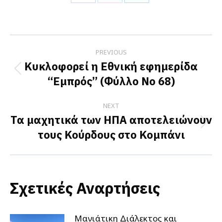
Share
Share
Share
on
on
on
Facebook
X
LinkedIn
Post
PREVIOUS
navigation
Κυκλοφορεί η Εθνική εφημερίδα
Previous
“Εμπρός” (Φύλλο Νο 68)
post:
NEXT
Τα μαχητικά των ΗΠΑ αποτελειώνουν
Next
τους Κούρδους στο Κομπάνι
post:
Σχετικές Αναρτήσεις
Μανιάτικη Διάλεκτος και