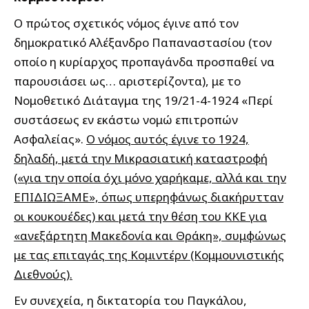
Ο πρώτος σχετικός νόμος έγινε από τον
δημοκρατικό Αλέξανδρο Παπαναστασίου (τον
οποίο η κυρίαρχος προπαγάνδα προσπαθεί να
παρουσιάσει ως… αριστερίζοντα), με το
Νομοθετικό Διάταγμα της 19/21-4-1924 «Περί
συστάσεως εν εκάστω νομώ επιτροπών
Ασφαλείας».
Ο νόμος αυτός έγινε το 1924,
δηλαδή, μετά την Μικρασιατική καταστροφή
(«για την οποία όχι μόνο χαρήκαμε, αλλά και την
ΕΠΙΔΙΩΞΑΜΕ», όπως υπερηφάνως διακήρυτταν
οι κουκουέδες) και μετά την θέση του ΚΚΕ για
«ανεξάρτητη Μακεδονία και Θράκη», συμφώνως
με τας επιταγάς της Κομιντέρν (Κομμουνιστικής
Διεθνούς).
Εν συνεχεία, η δικτατορία του Παγκάλου,