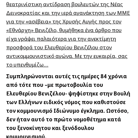
θεατρινίστικη αντίδραση βουλευτών της Νέας
Δεινοκρατίας και την ιερά αγανάκτηση των ΜΜΕ
για την «ασέβεια» της Χρυσής Αυγής προς τον
«Εθνάρχη» Βενιζέλο, θυμήθηκα ένα άρθρο που
είχα γράψει παλαιότερα για την ανεκτίμητη
προσφορά του Ελευθερίου Βενιζέλου στον
αντικομμουνιστικό αγώνα. Με την ευκαιρία, σας
το υπενθυμίζω…
Συμπληρώνονται αυτές τις ημέρες 84 χρόνια
από τότε που –με πρωτοβουλία του
Ελευθερίου Βενιζέλου- ψηφίστηκε στην Βουλή
των Ελλήνων ειδικός νόμος που καθιστούσε
τον κομμουνισμό Ιδιώνυμο έγκλημα. Ωστόσο,
δεν ήταν αυτό το πρώτο νομοθέτημα κατά
του ξενοκίνητου και ξενόδουλου
κομμουνισμού.