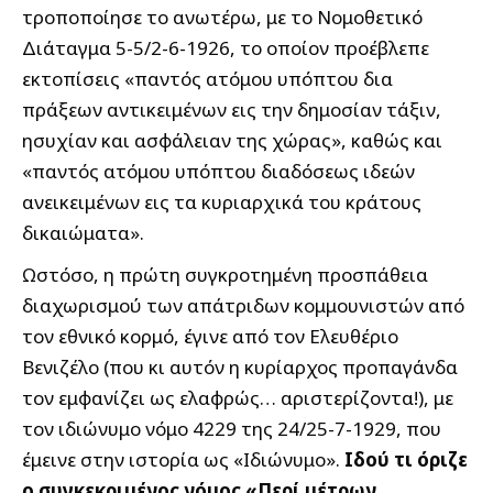
τροποποίησε το ανωτέρω, με το Νομοθετικό
Διάταγμα 5-5/2-6-1926, το οποίον προέβλεπε
εκτοπίσεις «παντός ατόμου υπόπτου δια
πράξεων αντικειμένων εις την δημοσίαν τάξιν,
ησυχίαν και ασφάλειαν της χώρας», καθώς και
«παντός ατόμου υπόπτου διαδόσεως ιδεών
ανεικειμένων εις τα κυριαρχικά του κράτους
δικαιώματα».
Ωστόσο, η πρώτη συγκροτημένη προσπάθεια
διαχωρισμού των απάτριδων κομμουνιστών από
τον εθνικό κορμό, έγινε από τον Ελευθέριο
Βενιζέλο (που κι αυτόν η κυρίαρχος προπαγάνδα
τον εμφανίζει ως ελαφρώς… αριστερίζοντα!), με
τον ιδιώνυμο νόμο 4229 της 24/25-7-1929, που
έμεινε στην ιστορία ως «Ιδιώνυμο».
Ιδού τι όριζε
ο συγκεκριμένος νόμος «Περί μέτρων