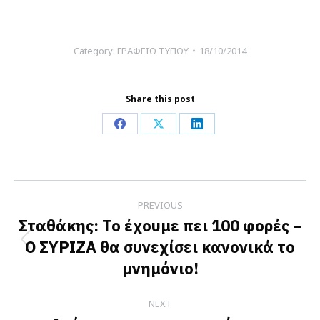
Category:
ΓΡΑΦΕΙΟ ΤΥΠΟΥ
18/10/2014
Share this post
Share
Share
Share
on
on
on
Facebook
X
LinkedIn
Post
PREVIOUS
navigation
Σταθάκης: Το έχουμε πει 100 φορές –
Ο ΣΥΡΙΖΑ θα συνεχίσει κανονικά το
Previous
μνημόνιο!
post:
NEXT