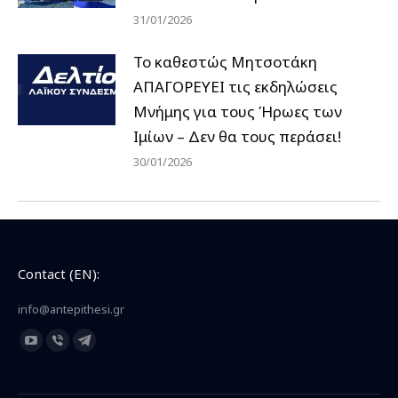
31/01/2026
Το καθεστώς Μητσοτάκη
ΑΠΑΓΟΡΕΥΕΙ τις εκδηλώσεις
Μνήμης για τους Ήρωες των
Ιμίων – Δεν θα τους περάσει!
30/01/2026
Contact (EN):
info@antepithesi.gr
Find us on:
YouTube
Viber
Telegram
page
page
page
opens
opens
opens