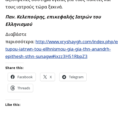
τους ιατρούς τώρα ξεκινά.
Παν. Κελεπούρης, επικεφαλής Ιατρών του
Ελληνισμού
Διαβάστε
περισσότερα:
http://www.xryshaygh.com/index.php/en
tupou-iatrwn-tou-ellhnismou-gia-gia-thn-anandrh-
epithesh-sthn-sunagw#ixzz3H51RbpZ3
Share this:
Facebook
X
Telegram
Threads
Like this: