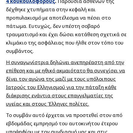
4 κουκουλοφόρους
.
Παρουσία ασθενών της
δέχθηκε χτυπήματα στην κεφαλή και
προπυλακισμό με αποτέλεσμα να πέσει στο
πάτωμα. Ευτυχώς, δεν υπέστη σοβαρό
τραυματισμό και έχει δώσει κατάθεση σχετικά σε
κλιμάκιο της ασφάλειας που ήλθε στον τόπο του
συμβάντος.
Η συναγωνίστρια δηλώνει ανεπηρέαστη από την
επίθεση και με ηθικό ακμαιότατο θα συνεχίσει να
δίνει τον αγώνα της μαζί με τους υπόλοιπους
Ιατρούς του Ελληνισμού για την πάταξη κάθε
διάκρισης ενάντια στους επαγγελματίες της
υγείας και στους Έλληνες πολίτες.
Το συμβάν αυτό έρχεται να προστεθεί στον από
εβδομάδας εμπρησμό του αυτοκινήτου έτερου
υποψηφίου με τον συνδιασμό μας και στις