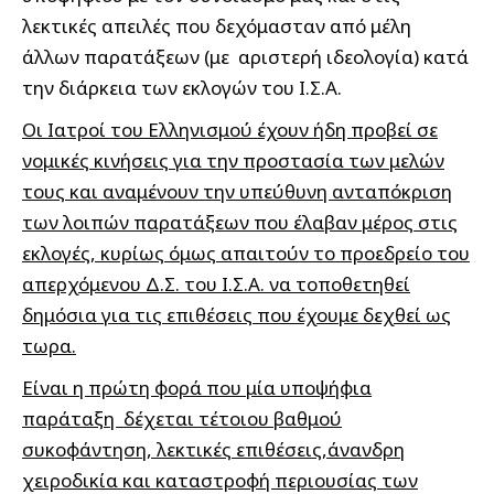
λεκτικές απειλές που δεχόμασταν από μέλη
άλλων παρατάξεων (με αριστερή ιδεολογία) κατά
την διάρκεια των εκλογών του Ι.Σ.Α.
Οι Ιατροί του Ελληνισμού έχουν ήδη προβεί σε
νομικές κινήσεις για την προστασία των μελών
τους και αναμένουν την υπεύθυνη ανταπόκριση
των λοιπών παρατάξεων που έλαβαν μέρος στις
εκλογές, κυρίως όμως απαιτούν το προεδρείο του
απερχόμενου Δ.Σ. του Ι.Σ.Α. να τοποθετηθεί
δημόσια για τις επιθέσεις που έχουμε δεχθεί ως
τωρα.
Είναι η πρώτη φορά που μία υποψήφια
παράταξη δέχεται τέτοιου βαθμού
συκοφάντηση, λεκτικές επιθέσεις,άνανδρη
χειροδικία και καταστροφή περιουσίας των