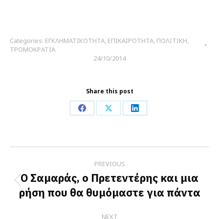
Categories:
ΕΓΚΛΗΜΑΤΙΚΟΤΗΤΑ
,
ΕΠΙΚΑΙΡΟΤΗΤΑ
,
ΠΟΛΙΤΙΚΗ
,
ΤΡΟΜΟΚΡΑΤΙΑ
24/10/2014
Share this post
Share
Share
Share
on
on
on
Facebook
X
LinkedIn
Post
PREVIOUS
navigation
Ο Σαμαράς, ο Πρετεντέρης και μια
Previous
ρήση που θα θυμόμαστε για πάντα
post:
NEXT