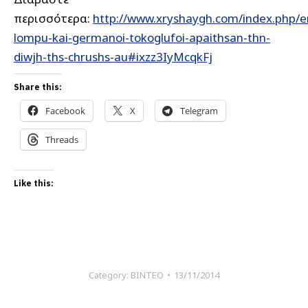
περισσότερα:
http://www.xryshaygh.com/index.php/en
lompu-kai-germanoi-tokoglufoi-apaithsan-thn-
diwjh-ths-chrushs-au#ixzz3IyMcqkFj
Share this:
Facebook
X
Telegram
Threads
Like this:
Category:
ΒΙΝΤΕΟ
13/11/2014