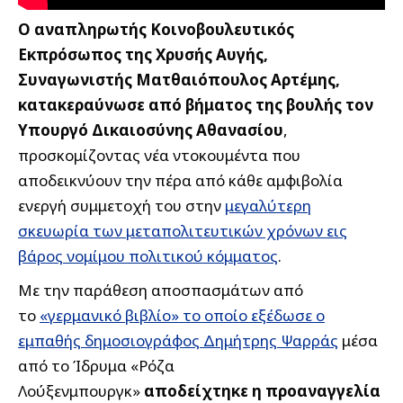
Ο αναπληρωτής Κοινοβουλευτικός
Εκπρόσωπος της Χρυσής Αυγής,
Συναγωνιστής Ματθαιόπουλος Αρτέμης,
κατακεραύνωσε από βήματος της βουλής τον
Υπουργό Δικαιοσύνης Αθανασίου
,
προσκομίζοντας νέα ντοκουμέντα που
αποδεικνύουν την πέρα από κάθε αμφιβολία
ενεργή συμμετοχή του στην
μεγαλύτερη
σκευωρία των μεταπολιτευτικών χρόνων εις
βάρος νομίμου πολιτικού κόμματος
.
Με την παράθεση αποσπασμάτων από
το
«γερμανικό βιβλίο» το οποίο εξέδωσε ο
εμπαθής δημοσιογράφος Δημήτρης Ψαρράς
μέσα
από το Ίδρυμα «Ρόζα
Λούξενμπουργκ»
αποδείχτηκε η προαναγγελία