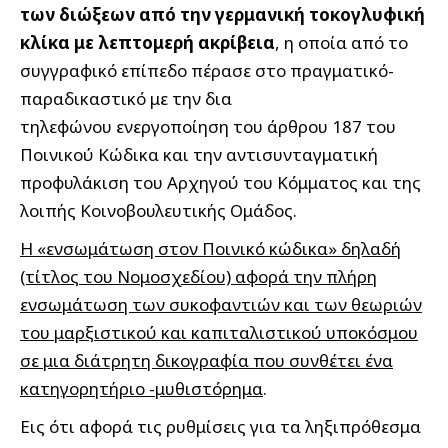
των διώξεων από την γερμανική τοκογλυφική
κλίκα με λεπτομερή ακρίβεια
, η οποία από το
συγγραφικό επίπεδο πέρασε στο πραγματικό-
παραδικαστικό με την δια
τηλεφώνου ενεργοποίηση του άρθρου 187 του
Ποινικού Κώδικα και την αντισυνταγματική
προφυλάκιση του Αρχηγού του Κόμματος και της
λοιπής Κοινοβουλευτικής Ομάδος.
Η «ενσωμάτωση στον Ποινικό κώδικα» δηλαδή
(τίτλος του Νομοσχεδίου) αφορά την πλήρη
ενσωμάτωση των συκοφαντιών και των θεωριών
του μαρξιστικού και καπιταλιστικού υποκόσμου
σε μια διάτρητη δικογραφία που συνθέτει ένα
κατηγορητήριο -μυθιστόρημα
.
Εις ότι αφορά τις ρυθμίσεις για τα ληξιπρόθεσμα