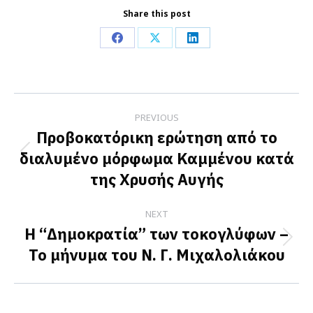
Share this post
Share
Share
Share
on
on
on
Facebook
X
LinkedIn
Post
PREVIOUS
navigation
Προβοκατόρικη ερώτηση από το
διαλυμένο μόρφωμα Καμμένου κατά
Previous
της Χρυσής Αυγής
post:
NEXT
Η “Δημοκρατία” των τοκογλύφων –
Next
Το μήνυμα του Ν. Γ. Μιχαλολιάκου
post: