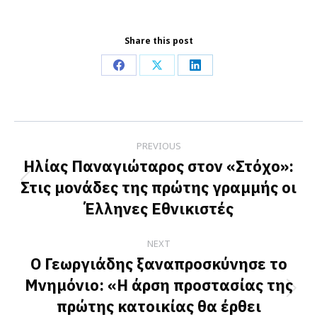
Share this post
Share
Share
Share
on
on
on
Facebook
X
LinkedIn
Post
PREVIOUS
navigation
Ηλίας Παναγιώταρος στον «Στόχο»:
Στις μονάδες της πρώτης γραμμής οι
Previous
Έλληνες Εθνικιστές
post:
NEXT
Ο Γεωργιάδης ξαναπροσκύνησε το
Μνημόνιο: «Η άρση προστασίας της
Next
πρώτης κατοικίας θα έρθει
post: