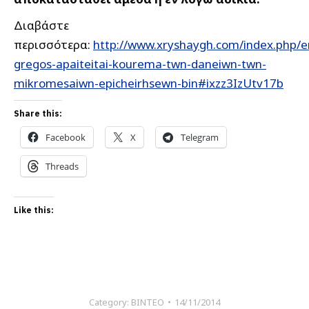
Διαβάστε
περισσότερα:
http://www.xryshaygh.com/index.php/en
gregos-apaiteitai-kourema-twn-daneiwn-twn-
mikromesaiwn-epicheirhsewn-bin#ixzz3IzUtv17b
Share this:
Facebook
X
Telegram
Threads
Like this:
Category:
ΒΙΝΤΕΟ
14/11/2014