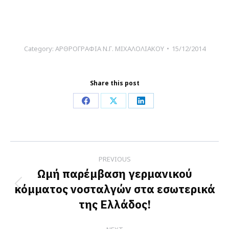
Category:
ΑΡΘΡΟΓΡΑΦΙΑ Ν.Γ. ΜΙΧΑΛΟΛΙΑΚΟΥ
15/12/2014
Share this post
Share
Share
Share
on
on
on
Facebook
X
LinkedIn
Post
PREVIOUS
navigation
Ωμή παρέμβαση γερμανικού
κόμματος νοσταλγών στα εσωτερικά
Previous
της Ελλάδος!
post: