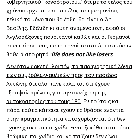
κυβερνητικού “κονσότρσιουμ” ότι με το τέλος του
χρόνου έρχεται και το τέλος του μνημονίου,
τελικά το μόνο που θα έρθει θα είναι ο Άη
Βασίλης. Εξέλιξη κι αυτή αναμενόμενη, αφού οι
Αγγλοσάξονες πουριτανοί καθώς και οι Γερμανοί
συνεταίροι τους πουριτανοί τοκιστές πιστεύουν
βαθειά στο ρητό “
life does not like losers
”.
Δεν ήταν αρκετά, λοιπόν, τα παρηγορητικά λόγια
των συμβούλων-αυλικών προς τον πρόεδρο
Αντώνη, ότι όλα πάνε καλά και ότι έχουν
εξασφαλισμένους για την συνέχιση της
αυτοκρατορίας του τους 180
. Εν τούτοις και
πάρα ταύτα κάποιοι έχουν το θράσος ενάντια
στην πραγματικότητα να ισχυρίζονται ότι δεν
έχουν χάσει το παιχνίδι. Είναι ξεκάθαρο ότι όσα
βρώμικα παιχνίδια και να παίξουν δεν είναι