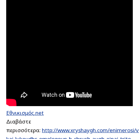
Εθνικισμός.net
Διαβάστε
περισσότερα:
http://www.xryshaygh.com/enimerosi/v
kai-lukoudhs-omologoun-h-chrush-augh-einai-trito-