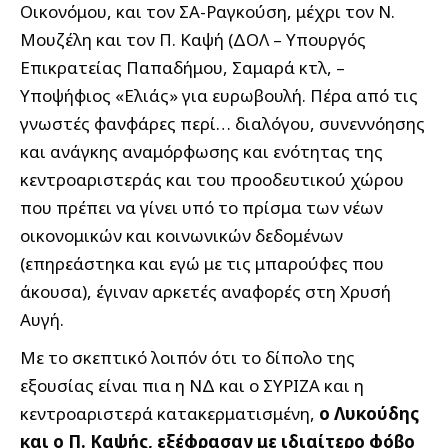
Οικονόμου, και τον ΣΑ-Ραγκούση, μέχρι τον Ν.
Μουζέλη και τον Π. Καψή (ΔΟΛ – Υπουργός
Επικρατείας Παπαδήμου, Σαμαρά κτλ, –
Υποψήφιος «Ελιάς» για ευρωβουλή. Πέρα από τις
γνωστές φανφάρες περί… διαλόγου, συνεννόησης
και ανάγκης αναμόρφωσης και ενότητας της
κεντροαριστεράς και του προοδευτικού χώρου
που πρέπει να γίνει υπό το πρίσμα των νέων
οικονομικών και κοινωνικών δεδομένων
(επηρεάστηκα και εγώ με τις μπαρούφες που
άκουσα), έγιναν αρκετές αναφορές στη Χρυσή
Αυγή.
Με το σκεπτικό λοιπόν ότι το δίπολο της
εξουσίας είναι πια η ΝΔ και ο ΣΥΡΙΖΑ και η
κεντροαριστερά κατακερματισμένη,
ο Λυκούδης
και ο Π. Καψής, εξέφρασαν με ιδιαίτερο φόβο