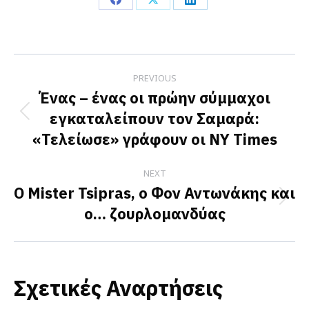
Share
Share
Share
on
on
on
Facebook
X
LinkedIn
Post
PREVIOUS
navigation
Ένας – ένας οι πρώην σύμμαχοι
εγκαταλείπουν τον Σαμαρά:
Previous
«Τελείωσε» γράφουν οι NY Times
post:
NEXT
Ο Mister Tsipras, ο Φον Αντωνάκης και
Next
ο… ζουρλομανδύας
post:
Σχετικές Αναρτήσεις