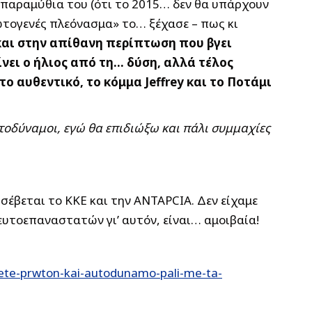
 παραμύθια του (ότι το 2015… δεν θα υπάρχουν
ρωτογενές πλεόνασμα» το… ξέχασε – πως κι
 και στην απίθανη περίπτωση που βγει
ίνει ο ήλιος από τη… δύση, αλλά τέλος
 αυθεντικό, το κόμμα Jeffrey και το Ποτάμι
τοδύναμοι, εγώ θα επιδιώξω και πάλι συμμαχίες
σέβεται το ΚΚΕ και την ΑΝΤΑΡCIA. Δεν είχαμε
υτοεπαναστατών γι’ αυτόν, είναι… αμοιβαία!
ete-prwton-kai-autodunamo-pali-me-ta-