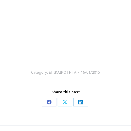
Category:
ΕΠΙΚΑΙΡΟΤΗΤΑ
16/01/2015
Share this post
Share
Share
Share
on
on
on
Facebook
X
LinkedIn