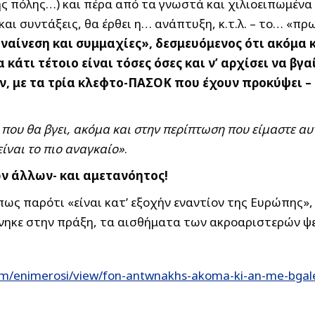
ς πόλης…) και πέρα από τα γνωστά και χιλιοειπωμένα
και συντάξεις, θα έρθει η… ανάπτυξη, κ.τ.λ. – το… «π
υναίνεση και συμμαχίες», δεσμευόμενος ότι ακόμα
κάτι τέτοιο είναι τόσες όσες και ν’ αρχίσει να βγα
, με τα τρία κλεφτο-ΠΑΣΟΚ που έχουν προκύψει – το
που θα βγει, ακόμα και στην περίπτωση που είμαστε αυ
είναι το πιο αναγκαίο»
.
ων άλλων- και αμετανόητος!
ς παρότι «είναι κατ’ εξοχήν εναντίον της Ευρώπης», 
νηκε στην πράξη, τα αισθήματα των ακροαριστερών ψε
om/enimerosi/view/fon-antwnakhs-akoma-ki-an-me-bgal