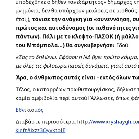
υποδέχθηκε ο δήθεν «ανεξάρτητος» δήμαρχος τη
μνημόνια, δεν θα υπάρχουν μειώσεις σε μισθούς 
έτσι;),
τόνισε την ανάγκη για «συνεννόηση, σ
πρώτος και αυτοδύναμος (οι πιθανότητες για 
πάντων). Πάλι με το κλεφτο-ΠΑΣΟΚ (ή μάλλον
του Μπόμπολα…) θα συγκυβερνήσει
. Ιδού:
«Σας το δηλώνω. Εφόσον η ΝΔ βγει πρώτο κόμμα, 
με όλες τις φιλοευρωπαϊκές δυνάμεις, γιατί αυτό 
Άρα, ο άνθρωπος αυτός είναι –εκτός όλων τ
Τέλος, ο καταρρέων πρωθυπουργίσκος, δήλωσε πω
καμία αμφιβολία περί αυτού! Άλλωστε, όπως φά
Εθνικισμός
Διαβάστε περισσότερα:
http://www.xryshaygh.c
kleft#ixzz3OyvktoIE