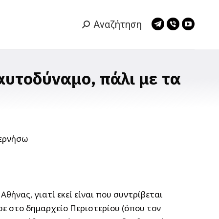
Αναζήτηση
Search:
Telegram
Viber
YouTub
page
page
page
opens
opens
opens
in
in
in
αυτοδύναμο, πάλι με τα
new
new
new
window
window
window
Αθήνας, γιατί εκεί είναι που συντρίβεται
σε στο δημαρχείο Περιστερίου (όπου τον