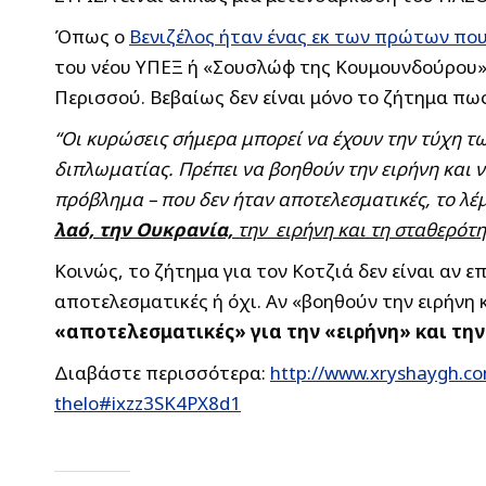
Όπως ο
Βενιζέλος ήταν ένας εκ των πρώτων πο
του νέου ΥΠΕΞ ή «Σουσλώφ της Κουμουνδούρου», 
Περισσού. Βεβαίως δεν είναι μόνο το ζήτημα πως 
“Οι κυρώσεις σήμερα μπορεί να έχουν την τύχη τω
διπλωματίας. Πρέπει να βοηθούν την ειρήνη και 
πρόβλημα – που δεν ήταν αποτελεσματικές, το λέμ
λαό, την Ουκρανία,
την ειρήνη και τη σταθερότη
Κοινώς, το ζήτημα για τον Κοτζιά δεν είναι αν 
αποτελεσματικές ή όχι. Αν «βοηθούν την ειρήνη 
«αποτελεσματικές» για την «ειρήνη» και την
Διαβάστε περισσότερα:
http://www.xryshaygh.co
thelo#ixzz3SK4PX8d1