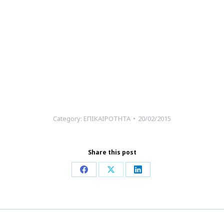
Category:
ΕΠΙΚΑΙΡΟΤΗΤΑ
20/02/2015
Share this post
Share
Share
Share
on
on
on
Facebook
X
LinkedIn