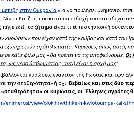
υ μετέβη στην Ουκρανία
για να πουλήσει μνημόνιο, έτσ
Νίκου Κοτζιά, που κατά παραδοχή του καταδεχόταν να
πήγε εκεί, το ζήτημα είναι τι είπε στην κοινή συνέντε
ν κυρώσεων που είχαν κατά της Κούβας και κατά του Ιρά
να εξυπηρετούν τη διπλωματία. Κυρώσεις όπως αυτές πο
ε σε κάθε φίλο μας – θα πρέπει να τις αποφεύγουμε.
Οι 
τα, ως μέσο διπλωματίας, αυτή είναι η αρχή μας
“
επιβάλλονται κυρώσεις εναντίον της Ρωσίας και των Ελ
και την σταθερότητα» ή όχι.
Βεβαίως και στις δύο περ
 «σταθερότητα» οι κυρώσεις, οι Έλληνες αγρότες θ
m/enimerosi/view/oloklhrwthhke-h-kwlotoumpa-kai-sthn-