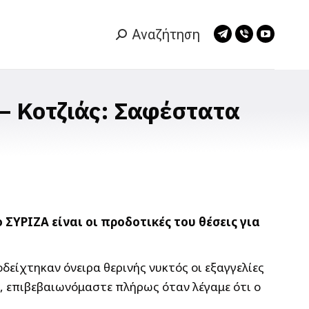
Αναζήτηση
Search:
Telegram
Viber
YouTub
page
page
page
opens
opens
opens
in
in
in
– Κοτζιάς: Σαφέστατα
new
new
new
window
window
window
ΣΥΡΙΖΑ είναι οι προδοτικές του θέσεις για
οδείχτηκαν όνειρα θερινής νυκτός οι εξαγγελίες
 επιβεβαιωνόμαστε πλήρως όταν λέγαμε ότι ο