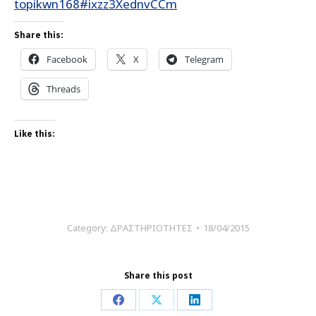
topikwn168#ixzz3XednvCCm
Share this:
Facebook
X
Telegram
Threads
Like this:
Category:
ΔΡΑΣΤΗΡΙΟΤΗΤΕΣ
18/04/2015
Share this post
Share
Share
Share