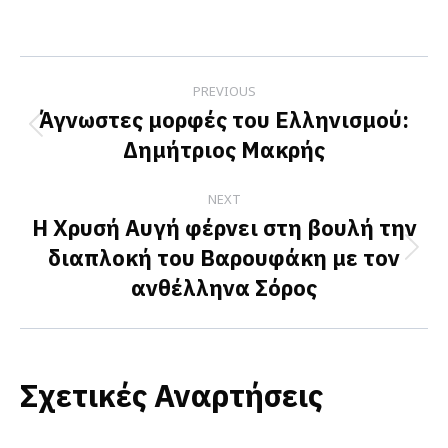
on
on
on
Facebook
X
LinkedIn
Post
PREVIOUS
navigation
Άγνωστες μορφές του Ελληνισμού:
Previous
Δημήτριος Μακρής
post:
NEXT
Η Χρυσή Αυγή φέρνει στη βουλή την
διαπλοκή του Βαρουφάκη με τον
Next
ανθέλληνα Σόρος
post:
Σχετικές Αναρτήσεις