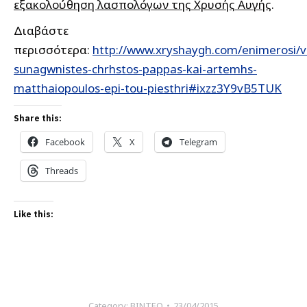
εξακολούθηση λασπολόγων της Χρυσής Αυγής
.
Διαβάστε
περισσότερα:
http://www.xryshaygh.com/enimerosi/v
sunagwnistes-chrhstos-pappas-kai-artemhs-
matthaiopoulos-epi-tou-piesthri#ixzz3Y9vB5TUK
Share this:
Facebook
X
Telegram
Threads
Like this:
Category:
ΒΙΝΤΕΟ
23/04/2015