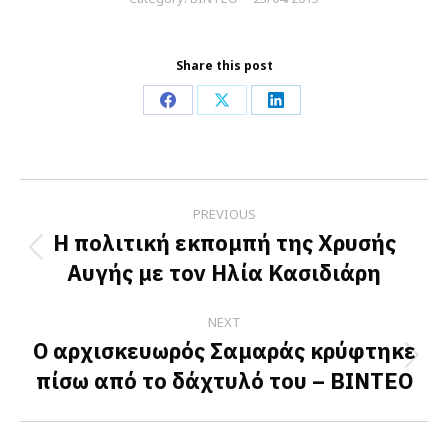
Share this post
Share
Share
Share
on
on
on
Facebook
X
LinkedIn
Post
PREVIOUS
navigation
Η πολιτική εκπομπή της Χρυσής
Previous
Αυγής με τον Ηλία Κασιδιάρη
post:
NEXT
Ο αρχισκευωρός Σαμαράς κρύφτηκε
Next
πίσω από το δάχτυλό του – ΒΙΝΤΕΟ
post: