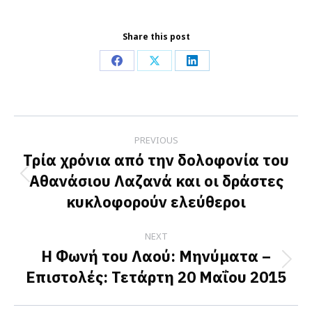
Share this post
Share
Share
Share
on
on
on
Facebook
X
LinkedIn
Post
PREVIOUS
navigation
Τρία χρόνια από την δολοφονία του
Αθανάσιου Λαζανά και οι δράστες
Previous
κυκλοφορούν ελεύθεροι
post:
NEXT
Η Φωνή του Λαού: Μηνύματα –
Next
Επιστολές: Τετάρτη 20 Μαΐου 2015
post: