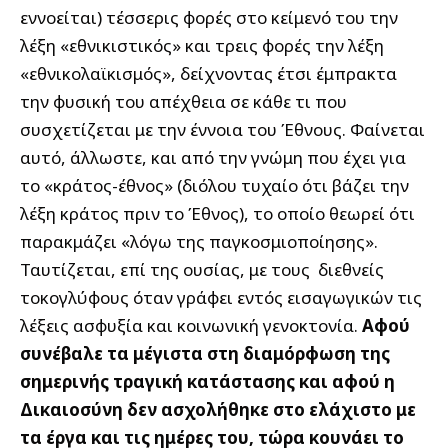
εννοείται) τέσσερις φορές στο κείμενό του την
λέξη «εθνικιστικός» και τρεις φορές την λέξη
«εθνικολαϊκισμός», δείχνοντας έτσι έμπρακτα
την φυσική του απέχθεια σε κάθε τι που
συσχετίζεται με την έννοια του Έθνους. Φαίνεται
αυτό, άλλωστε, και από την γνώμη που έχει για
το «κράτος-έθνος» (διόλου τυχαίο ότι βάζει την
λέξη κράτος πριν το Έθνος), το οποίο θεωρεί ότι
παρακμάζει «λόγω της παγκοσμιοποίησης».
Ταυτίζεται, επί της ουσίας, με τους διεθνείς
τοκογλύφους όταν γράφει εντός εισαγωγικών τις
λέξεις ασφυξία και κοινωνική γενοκτονία.
Αφού
συνέβαλε τα μέγιστα στη διαμόρφωση της
σημερινής τραγική κατάστασης και αφού η
Δικαιοσύνη δεν ασχολήθηκε στο ελάχιστο με
τα έργα και τις ημέρες του, τώρα κουνάει το