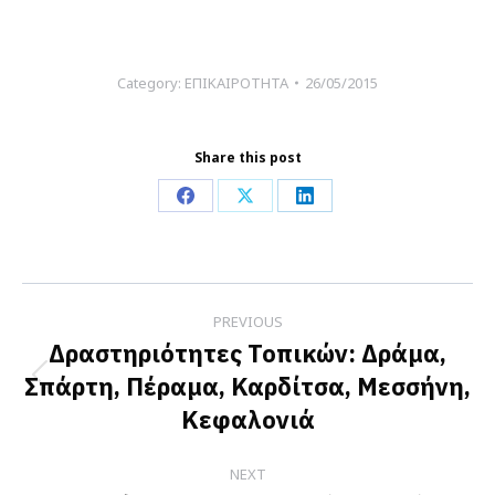
Category:
ΕΠΙΚΑΙΡΟΤΗΤΑ
26/05/2015
Share this post
Share
Share
Share
on
on
on
Facebook
X
LinkedIn
Post
PREVIOUS
navigation
Δραστηριότητες Τοπικών: Δράμα,
Σπάρτη, Πέραμα, Καρδίτσα, Μεσσήνη,
Previous
Κεφαλονιά
post:
NEXT