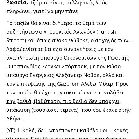
Ρωσσία.
Τζάμπα είναι, ο ελληνικός λαός
πληρώνει, γιατί να μην πάνε;
Το ταξίδι θα είναι διήμερο, το θέμα των
συζητήσεων ο «Τουρκικός Αγωγός» (Turkish
Stream) και όπως ανακοινώθηκε, ο αρχηγός των…
Λαφαζανίστας θα έχει συναντήσεις με τον
αναπληρωτή υπουργό Οικονομικών της Ρωσικής
Ομοσπονδίας Σεργκέι Στόρτσακ, με τον Ρώσο
υπουργό Ενέργειας Αλεξάντερ Νόβακ, αλλά και
τον επικεφαλής της Gazprom Αλεξέι Μίλερ. Προς
τον οποίο,
θα έχει την ευκαιρία να επαναλάβει
την βαθιά, βαθύτατη, πιο βαθιά δεν υπάρχει,
υπόκλιση (τουρκιστί τεμενά), που του έκανε στην
Αθήνα.
(ΥΓ) 1: Καλά, δε… ντρέπονται καθόλου οι… κακές
γλώσσες. Που λένε, ότι στην πραγματικότητα ο