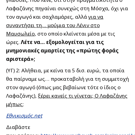
Λαφαζάνης πηγαίνει συνεχώς στη Μόσχα, όχι για
τον αγωγό και σαχλαμάρες, αλλά
για να
συναντήσει τη… μούμια του Λένιν στο
Μαυσωλείο
, στο οποίο κλείνεται μέσα με τις
ώρες.
Λέτε να… εξομολογείται για τις
μνημονιακές αμαρτίες της «πρώτης φοράς
αριστερά»;
(ΥΓ) 2: Αλήθεια, με κείνα τα 5 δισ. ευρώ, τα οποία
θα παίρναμε ως… προκαταβολή για τη συμμετοχή
στον αγωγό (όπως μας βεβαίωνε τότε ο ίδιος ο
Λαφαζάνης),
ξέρει κανείς τι γίνεται; Ο Λαφαζάνης
μήπως;
Εθνικισμός.net
Διαβάστε