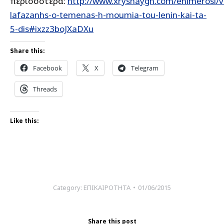
περισσότερα:
http://www.xryshaygh.com/enimerosi/v
lafazanhs-o-temenas-h-moumia-tou-lenin-kai-ta-
5-dis#ixzz3boJXaDXu
Share this:
Facebook
X
Telegram
Threads
Like this:
Category:
ΕΠΙΚΑΙΡΟΤΗΤΑ
01/06/2015
Share this post