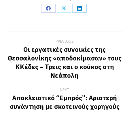
Share
Share
Share
on
on
on
Facebook
X
LinkedIn
Post
PREVIOUS
navigation
Οι εργατικές συνοικίες της
Θεσσαλονίκης «αποδοκίμασαν» τους
Previous
ΚΚέδες – Τρεις και ο κούκος στη
post:
Νεάπολη
NEXT
Αποκλειστικό “Εμπρός”: Αριστερή
Next
συνάντηση με σκοτεινούς χορηγούς
post: