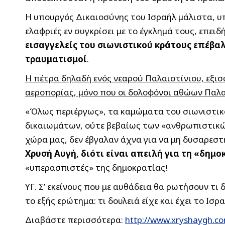
Η υπουργός Δικαιοσύνης του Ισραήλ μάλιστα, υ
ελαφριές εν συγκρίσει με το έγκλημά τους, επε
εισαγγελείς του σιωνιστικού κράτους επέβα
τραυματισμοί
.
Η πέτρα δηλαδή ενός νεαρού Παλαιστίνιου, εξισ
αεροπορίας, μόνο που οι δολοφόνοι αθώων Παλα
«Όλως περιέργως», τα καμώματα του σιωνιστικ
δικαιωμάτων, ούτε βεβαίως των «ανθρωπιστικών
χώρα μας, δεν έβγαλαν άχνα για να μη δυσαρεσ
Χρυσή Αυγή, διότι είναι απειλή για τη «δημο
«υπερασπιστές» της δημοκρατίας!
ΥΓ. Σ’ εκείνους που με αυθάδεια θα ρωτήσουν τι
το εξής ερώτημα: τι δουλειά είχε και έχει το Ι
Διαβάστε περισσότερα:
http://www.xryshaygh.co