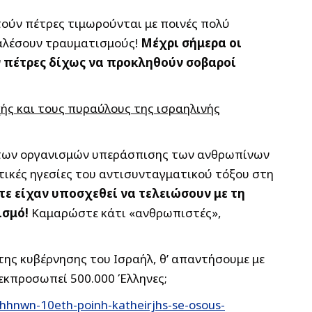
ούν πέτρες τιμωρούνται με ποινές πολύ
οκαλέσουν τραυματισμούς!
Μέχρι σήμερα οι
ν πέτρες δίχως να προκληθούν σοβαροί
ής και τους πυραύλους της ισραηλινής
ς των οργανισμών υπεράσπισης των ανθρωπίνων
ικές ηγεσίες του αντισυνταγματικού τόξου στη
ε είχαν υποσχεθεί να τελειώσουν με τη
ισμό!
Καμαρώστε κάτι «ανθρωπιστές»,
 της κυβέρνησης του Ισραήλ, θ’ απαντήσουμε με
υ εκπροσωπεί 500.000 Έλληνες;
hhnwn-10eth-poinh-katheirjhs-se-osous-