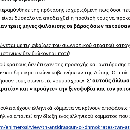
περαμύνθηκε της πρότασης ισχυριζόμενη πως όσοι πετ
ιδή είναι δύσκολο να αποδειχθεί η πρόθεσή τους να πρ
λαν τρεις μήνες φυλάκισης σε βάρος όσων πετούσα
ώνεται με τις σφαίρες του σιωνιστικού στρατού κατοχ
ιστινίων δεν διώκονται ποτέ
!
ού κράτους δεν έτυχαν της προσοχής και αντίδραση
 και δημοκρατικών» κυβερνήσεων της Δύσης. Οι πολιτ
τήσουν τους σιωνιστές «συμμάχους».
Σ’ αυτούς άλλωστ
κρατία» και «προάγει» την ξενοφοβία και τον ρατσ
 δουλειά έχουν ελληνικά κόμματα να κρίνουν αποφάσεις
σραήλ να απαιτεί την δίωξη ενός ελληνικού κόμματος πο
m/enimerosi/view/th-antidrasoun-oi-dhmokrates-twn-at