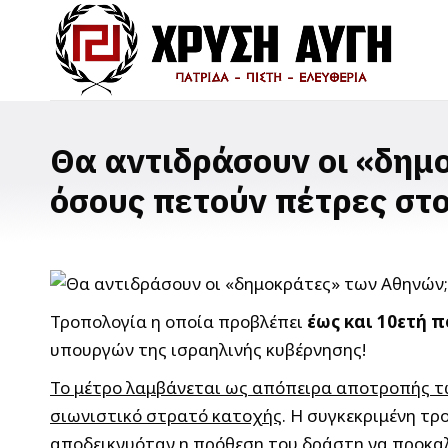
Θα αντιδράσουν οι «δημ
όσους πετούν πέτρες στο
Τροπολογία η οποία προβλέπει
έως και 10ετή π
υπουργών της ισραηλινής κυβέρνησης!
Το μέτρο λαμβάνεται ως απόπειρα αποτροπής τω
σιωνιστικό στρατό κατοχής
. Η συγκεκριμένη τ
αποδεικνυόταν η πρόθεση του δράστη να προκα