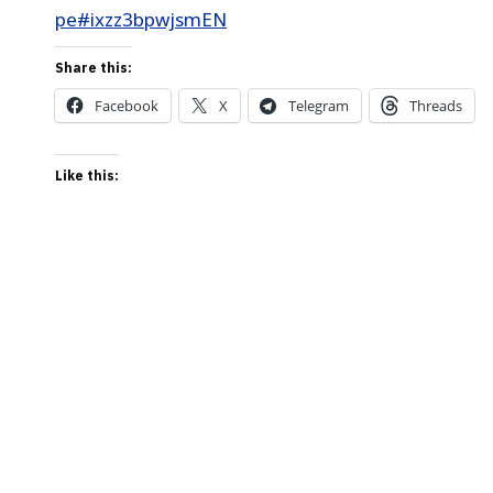
pe#ixzz3bpwjsmEN
Share this:
Facebook
X
Telegram
Threads
Like this: