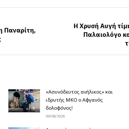
Facebook
X
LinkedIn
Η Χρυσή Αυγή τίμ
η Παναρίτη,
Παλαιολόγο κα
Next
ς
τ
post:
«Ασυνόδευτος ανήλικος» και
ιδρυτής ΜΚΟ ο Αφγανός
δολοφόνος!
09/08/2026