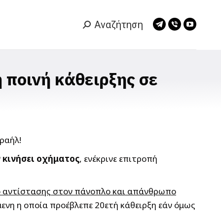
Αναζήτηση
Search:
Telegram
Viber
YouTub
page
page
page
opens
opens
opens
in
in
in
 ποινή κάθειρξης σε
new
new
new
window
window
window
ν κινήσει οχήματος
, ενέκρινε επιτροπή
σο αντίστασης στον πάνοπλο και απάνθρωπο
μενη η οποία προέβλεπε 20ετή κάθειρξη εάν όμως