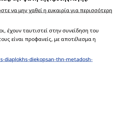
τε να μην χαθεί η ευκαιρία για περισσότερη
οι, έχουν ταυτιστεί στην συνείδηση του
τους είναι προφανείς, με αποτέλεσμα η
hs-diaplokhs-diekopsan-thn-metadosh-