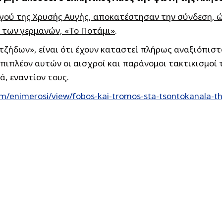
γού της Χρυσής Αυγής, αποκατέστησαν την σύνδεση, ώσ
 των γερμανών, «Το Ποτάμι»
.
τζήδων», είναι ότι έχουν καταστεί πλήρως αναξιόπιστ
Επιπλέον αυτών οι αισχροί και παράνομοι τακτικισμοί 
ά, εναντίον τους.
m/enimerosi/view/fobos-kai-tromos-sta-tsontokanala-t