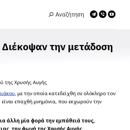
Αναζήτηση
Search:
Telegram
Viber
YouTub
page
page
page
opens
opens
opens
in
in
in
: Διέκοψαν την μετάδοση
new
new
new
window
window
window
λιάκου
, με την οποία κατεδείχθη σε ολόκληρο τον
, είναι επαχθή μνημόνια, που εκχωρούν την
για άλλη μία φορά την εμπάθειά τους,
ιας, την φωνή της Χρυσής Αυγής.