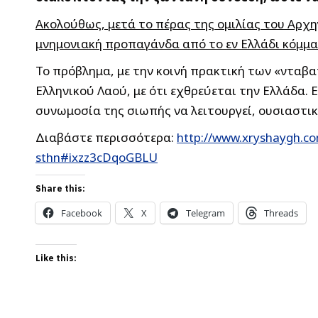
Ακολούθως, μετά το πέρας της ομιλίας του Αρχη
μνημονιακή προπαγάνδα από το εν Ελλάδι κόμμα
Το πρόβλημα, με την κοινή πρακτική των «νταβα
Ελληνικού Λαού, με ότι εχθρεύεται την Ελλάδα. 
συνωμοσία της σιωπής να λειτουργεί, ουσιαστικ
Διαβάστε περισσότερα:
http://www.xryshaygh.co
sthn#ixzz3cDqoGBLU
Share this:
Facebook
X
Telegram
Threads
Like this: