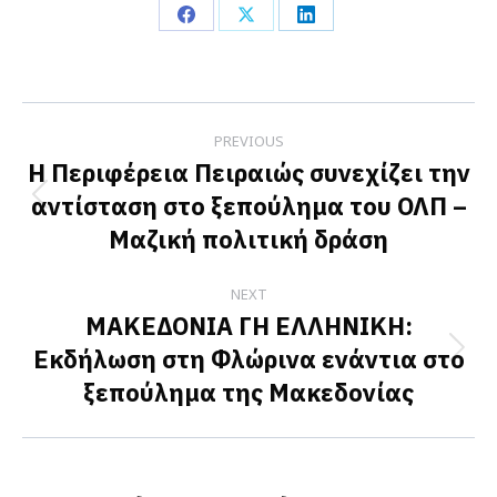
Share
Share
Share
on
on
on
Facebook
X
LinkedIn
Post
PREVIOUS
navigation
Η Περιφέρεια Πειραιώς συνεχίζει την
αντίσταση στο ξεπούλημα του ΟΛΠ –
Previous
Μαζική πολιτική δράση
post:
NEXT
ΜΑΚΕΔΟΝΙΑ ΓΗ ΕΛΛΗΝΙΚΗ:
Εκδήλωση στη Φλώρινα ενάντια στο
Next
ξεπούλημα της Μακεδονίας
post: