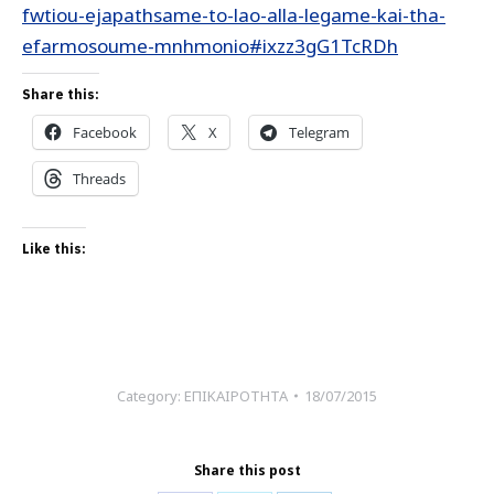
fwtiou-ejapathsame-to-lao-alla-legame-kai-tha-
efarmosoume-mnhmonio#ixzz3gG1TcRDh
Share this:
Facebook
X
Telegram
Threads
Like this:
Category:
ΕΠΙΚΑΙΡΟΤΗΤΑ
18/07/2015
Share this post