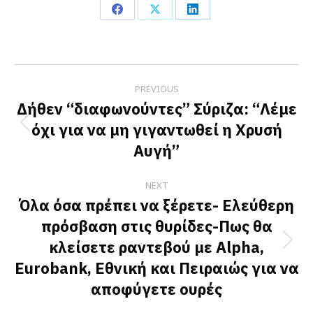
Share
Share
Share
on
on
on
Facebook
X
LinkedIn
Post
PREVIOUS
navigation
Δήθεν “διαφωνούντες” Σύριζα: “Λέμε
όχι για να μη γιγαντωθεί η Χρυσή
Previous
Αυγή”
post:
NEXT
Όλα όσα πρέπει να ξέρετε- Ελεύθερη
πρόσβαση στις θυρίδες-Πως θα
κλείσετε ραντεβού με Alpha,
Next
Eurobank, Εθνική και Πειραιώς για να
post:
αποφύγετε ουρές