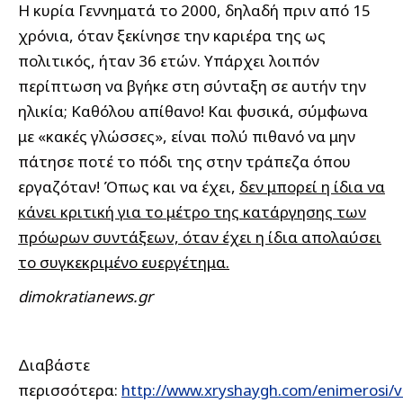
Η κυρία Γεννηματά το 2000, δηλαδή πριν από 15
χρόνια, όταν ξεκίνησε την καριέρα της ως
πολιτικός, ήταν 36 ετών. Υπάρχει λοιπόν
περίπτωση να βγήκε στη σύνταξη σε αυτήν την
ηλικία; Καθόλου απίθανο! Και φυσικά, σύμφωνα
με «κακές γλώσσες», είναι πολύ πιθανό να μην
πάτησε ποτέ το πόδι της στην τράπεζα όπου
εργαζόταν! Όπως και να έχει,
δεν μπορεί η ίδια να
κάνει κριτική για το μέτρο της κατάργησης των
πρόωρων συντάξεων, όταν έχει η ίδια απολαύσει
το συγκεκριμένο ευεργέτημα.
dimokratianews.gr
Διαβάστε
περισσότερα:
http://www.xryshaygh.com/enimerosi/v