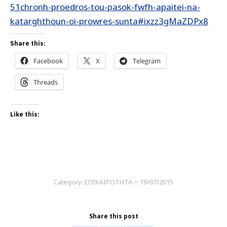
51chronh-proedros-tou-pasok-fwfh-apaitei-na-
katarghthoun-oi-prowres-sunta#ixzz3gMaZDPx8
Share this:
Facebook
X
Telegram
Threads
Like this:
Category:
ΕΠΙΚΑΙΡΟΤΗΤΑ
19/07/2015
Share this post