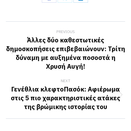
Share
Share
Share
on
on
on
Facebook
X
LinkedIn
Post
PREVIOUS
navigation
Άλλες δύο καθεστωτικές
δημοσκοπήσεις επιβεβαιώνουν: Τρίτη
Previous
δύναμη με αυξημένα ποσοστά η
post:
Χρυσή Αυγή!
NEXT
Γενέθλια κλεφτοΠασόκ: Αφιέρωμα
στις 5 πιο χαρακτηριστικές ατάκες
Next
της βρώμικης ιστορίας του
post: