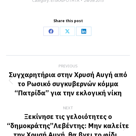
Category:
ΕΠΙΚΑΙΡΟΤΗΤΑ
24/09/2015
Share this post
Share
Share
Share
on
on
on
Facebook
X
LinkedIn
Post
PREVIOUS
navigation
Συγχαρητήρια στην Χρυσή Αυγή από
το Ρωσικό συγκυβερνών κόμμα
Previous
“Πατρίδα” για την εκλογική νίκη
post:
NEXT
Ξεκίνησε τις γελοιότητες ο
“δημοκράτης”Λεβέντης: Μην καλείτε
Next
την Χρυσή Αυγή, θα βγει το φίδι…