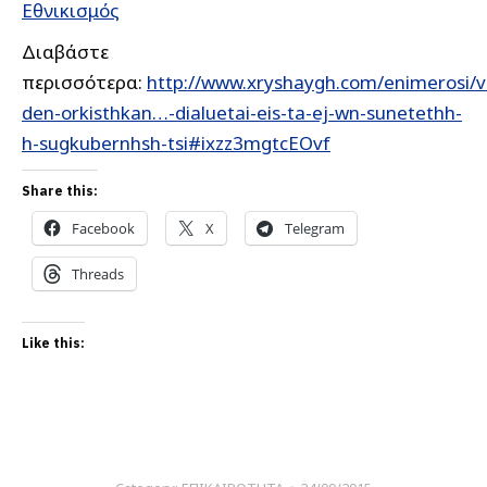
Εθνικισμός
Διαβάστε
περισσότερα:
http://www.xryshaygh.com/enimerosi/
den-orkisthkan…-dialuetai-eis-ta-ej-wn-sunetethh-
h-sugkubernhsh-tsi#ixzz3mgtcEOvf
Share this:
Facebook
X
Telegram
Threads
Like this: