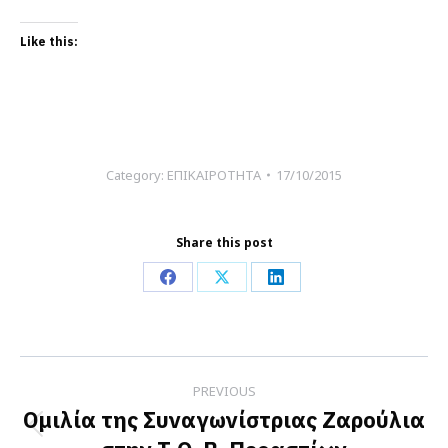
Like this:
Category:
ΕΠΙΚΑΙΡΟΤΗΤΑ
17/10/2015
Share this post
Share
Share
Share
on
on
on
Facebook
X
LinkedIn
Post
PREVIOUS
navigation
Ομιλία της Συναγωνίστριας Ζαρούλια
Previous