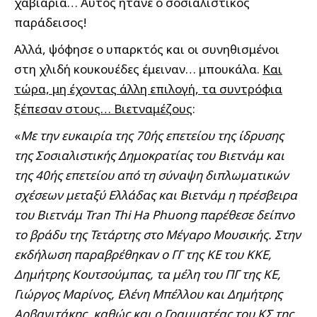
χαβιάρια… Αυτός ήτανε ο σοσιαλιστικός
παράδεισος!
Αλλά, ψόφησε ο υπαρκτός και οι συνηθισμένοι
στη χλιδή κουκουέδες έμειναν… μπουκάλα.
Και
τώρα, μη έχοντας άλλη επιλογή, τα συντρόφια
ξέπεσαν στους… Βιετναμέζους
:
«
Με την ευκαιρία της 70ής επετείου της ίδρυσης
της Σοσιαλιστικής Δημοκρατίας του Βιετνάμ και
της 40ής επετείου από τη σύναψη διπλωματικών
σχέσεων μεταξύ Ελλάδας και Βιετνάμ η πρέσβειρα
του Βιετνάμ Tran Thi Ha Phuong παρέθεσε δείπνο
το βράδυ της Τετάρτης στο Μέγαρο Μουσικής. Στην
εκδήλωση παραβρέθηκαν ο ΓΓ της ΚΕ του ΚΚΕ,
Δημήτρης Κουτσούμπας, τα μέλη του ΠΓ της ΚΕ,
Γιώργος Μαρίνος, Ελένη Μπέλλου και Δημήτρης
Αρβανιτάκης, καθώς και ο Γραμματέας του ΚΣ της