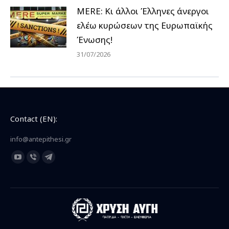
MERE: Κι άλλοι Έλληνες άνεργοι
ελέω κυρώσεων της Ευρωπαϊκής
Ένωσης!
31/07/2026
Contact (EN):
info@antepithesi.gr
Find us on:
YouTube
Viber
Telegram
page
page
page
opens
opens
opens
in
in
in
new
new
new