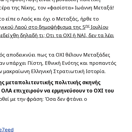
ατέρα της Νίκης, τον «φασίστα» Ιωάννη Μεταξά!
 είπε ο Λαός και όχι ο Μεταξάς, ήρθε το
ης
ηνικού Λαού στο δημοψήφισμα της 5
Ιουλίου
είχθη δηλαδή τι; Οτι τα ΟΧΙ ή ΝΑΙ, δεν τα λέει
νός αποδεικνύει πως τα ΟΧΙ θέλουν Μεταξάδες
αν υπάρχει Πίστη, Εθνική Ενότης και προπαντός
ν μακραίωνη Ελληνική Στρατιωτική Ιστορία.
ης μεταπολιτευτικής πολιτικής σκηνής
Ε ΟΛΑ επιχειρούν να ερμηνεύσουν το ΟΧΙ του
εί με την φράση: Όσα δεν φτάνει ο
he7eed