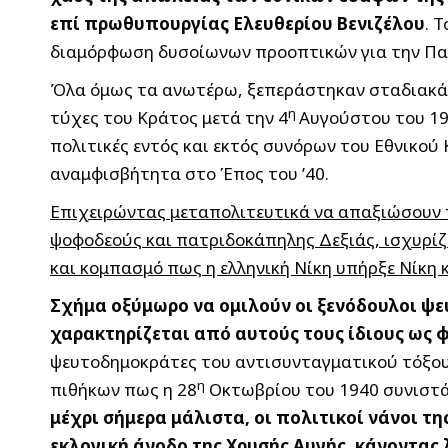
επί πρωθυπουργίας Ελευθερίου Βενιζέλου
. 
διαμόρφωση δυσοίωνων προοπτικών για την Πατ
Όλα όμως τα ανωτέρω, ξεπεράστηκαν σταδιακά α
η
τύχες του Κράτος μετά την 4
Αυγούστου του 19
πολιτικές εντός και εκτός συνόρων του Εθνικού
αναμφισβήτητα στο Έπος του ’40.
Επιχειρώντας μεταπολιτευτικά να απαξιώσουν τ
ψοφοδεούς και πατριδοκάπηλης Δεξιάς, ισχυρίζο
και κομπασμό πως η ελληνική Νίκη υπήρξε Νίκη 
Σχήμα οξύμωρο να ομιλούν οι ξενόδουλοι ψε
χαρακτηρίζεται από αυτούς τους ίδιους ως 
ψευτοδημοκράτες του αντισυνταγματικού τόξο
η
πιθήκων πως η 28
Οκτωβρίου του 1940 συνιστά 
μέχρι σήμερα μάλιστα, οι πολιτικοί νάνοι τ
εκλογική άνοδο της Χρυσής Αυγής, κάνοντας 