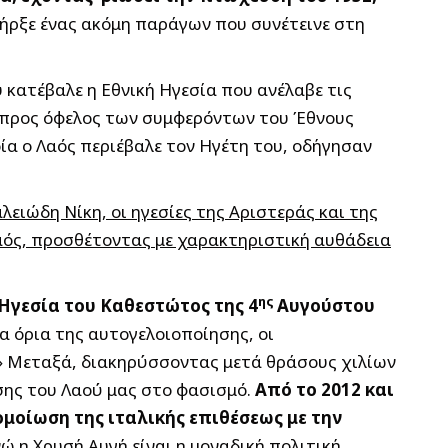
υπήρξε ένας ακόμη παράγων που συνέτεινε στη
κατέβαλε η Εθνική Ηγεσία που ανέλαβε τις
ι προς όφελος των συμφερόντων του Έθνους
ία ο Λαός περιέβαλε τον Ηγέτη του, οδήγησαν
ιώδη Νίκη, οι ηγεσίες της Αριστεράς και της
Λαός, προσθέτοντας με χαρακτηριστική αυθάδεια
ης
 Ηγεσία του Καθεστώτος της 4
Αυγούστου
 όρια της αυτογελοιοποίησης, οι
 Μεταξά, διακηρύσσοντας μετά θράσους χιλίων
σης του Λαού μας στο φασισμό.
Από το 2012 και
ομοίωση της ιταλικής επιθέσεως με την
νώ η Χρυσή Αυγή είναι η μοναδική πολιτική