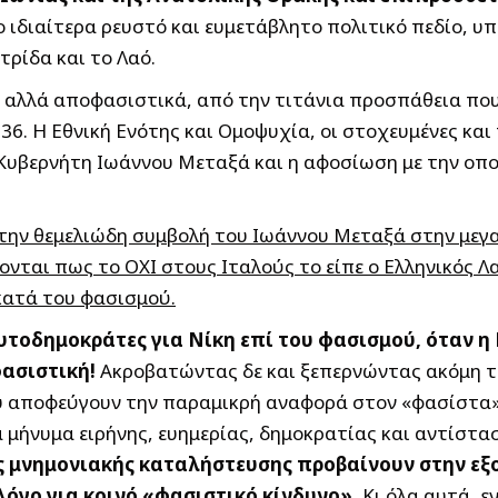
Το ιδιαίτερα ρευστό και ευμετάβλητο πολιτικό πεδίο, 
ρίδα και το Λαό.
λλά αποφασιστικά, από την τιτάνια προσπάθεια που 
36. Η Εθνική Ενότης και Ομοψυχία, οι στοχευμένες κα
 Κυβερνήτη Ιωάννου Μεταξά και η αφοσίωση με την οπο
ην θεμελιώδη συμβολή του Ιωάννου Μεταξά στην μεγαλε
νται πως το ΟΧΙ στους Ιταλούς το είπε ο Ελληνικός 
κατά του φασισμού.
υτοδημοκράτες για Νίκη επί του φασισμού, όταν η
φασιστική!
Ακροβατώντας δε και ξεπερνώντας ακόμη τα
υ αποφεύγουν την παραμικρή αναφορά στον «φασίστα»
μήνυμα ειρήνης, ευημερίας, δημοκρατίας και αντίστα
ης μνημονιακής καταλήστευσης προβαίνουν στην εξ
λόγο για κοινό «φασιστικό κίνδυνο».
Κι όλα αυτά, ε