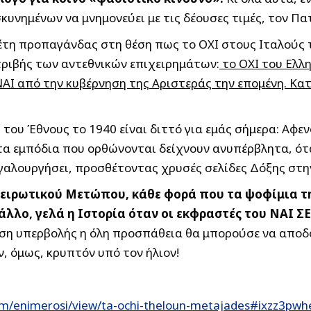
κυνημένων να μνημονεύει με τις δέουσες τιμές, τον Π
έτη προπαγάνδας στη θέση πως το ΟΧΙ στους Ιταλούς το
ριβής των αντεθνικών επιχειρημάτων:
το ΟΧΙ του Ελλ
ΑΙ από την κυβέρνηση της Αριστεράς την επομένη. Κατεδ
του Έθνους το 1940 είναι διττό για εμάς σήμερα: Αφε
 τα εμπόδια που ορθώνονται δείχνουν ανυπέρβλητα, ότ
εγαλουργήσει, προσθέτοντας χρυσές σελίδες Δόξης στη
πειρωτικού Μετώπου, κάθε φορά που τα ψοφίμια τ
 άλλο, γελά η Ιστορία όταν οι εκφραστές του ΝΑΙ Σ
η υπερβολής η όλη προσπάθεια θα μπορούσε να αποδοθ
, όμως, κρυπτόν υπό τον ήλιον!
om/enimerosi/view/ta-ochi-theloun-metajades#ixzz3pw