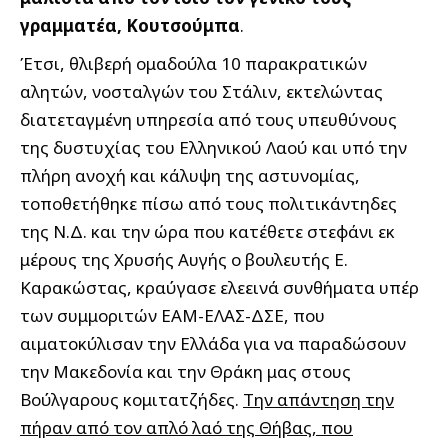
γραμματέα, Κουτσούμπα
.
Έτσι, θλιβερή ομαδούλα 10 παρακρατικών
αλητών, νοσταλγών του Στάλιν, εκτελώντας
διατεταγμένη υπηρεσία από τους υπευθύνους
της δυστυχίας του Ελληνικού Λαού και υπό την
πλήρη ανοχή και κάλυψη της αστυνομίας,
τοποθετήθηκε πίσω από τους πολιτικάντηδες
της Ν.Δ. και την ώρα που κατέθετε στεφάνι εκ
μέρους της Χρυσής Αυγής ο βουλευτής Ε.
Καρακώστας, κραύγασε ελεεινά συνθήματα υπέρ
των συμμοριτών ΕΑΜ-ΕΛΑΣ-ΔΣΕ, που
αιματοκύλισαν την Ελλάδα για να παραδώσουν
την Μακεδονία και την Θράκη μας στους
Βούλγαρους κομιτατζήδες.
Την απάντηση την
πήραν από τον απλό λαό της Θήβας, που