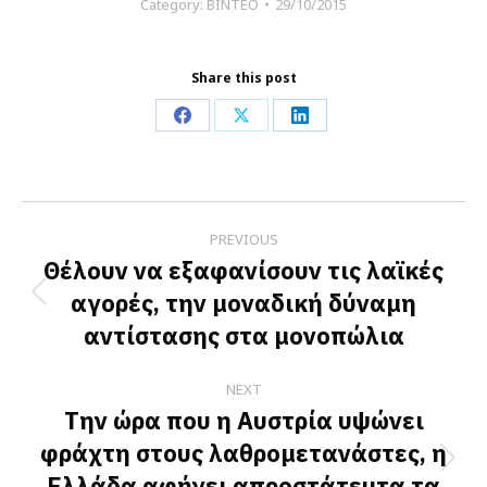
Category:
ΒΙΝΤΕΟ
29/10/2015
Share this post
Share
Share
Share
on
on
on
Facebook
X
LinkedIn
Post
PREVIOUS
navigation
Θέλουν να εξαφανίσουν τις λαϊκές
αγορές, την μοναδική δύναμη
Previous
αντίστασης στα μονοπώλια
post:
NEXT
Την ώρα που η Αυστρία υψώνει
φράχτη στους λαθρομετανάστες, η
Next
Ελλάδα αφήνει απροστάτευτα τα