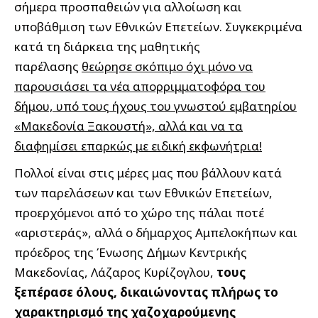
σήμερα προσπαθειών για αλλοίωση και
υποβάθμιση των Εθνικών Επετείων. Συγκεκριμένα
κατά τη διάρκεια της μαθητικής
παρέλασης
θεώρησε σκόπιμο όχι μόνο να
παρουσιάσει τα νέα απορριμματοφόρα του
δήμου, υπό τους ήχους του γνωστού εμβατηρίου
«Μακεδονία Ξακουστή», αλλά και να τα
διαφημίσει επαρκώς με ειδική εκφωνήτρια!
Πολλοί είναι στις μέρες μας που βάλλουν κατά
των παρελάσεων και των Εθνικών Επετείων,
προερχόμενοι από το χώρο της πάλαι ποτέ
«αριστεράς», αλλά ο δήμαρχος Αμπελοκήπων και
πρόεδρος της Ένωσης Δήμων Κεντρικής
Μακεδονίας, Λάζαρος Κυρίζογλου,
τους
ξεπέρασε όλους,
δικαιώνοντας πλήρως το
χαρακτηρισμό της χαζοχαρούμενης