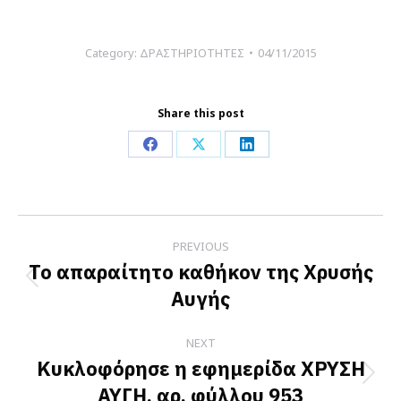
Category:
ΔΡΑΣΤΗΡΙΟΤΗΤΕΣ
04/11/2015
Share this post
Share
Share
Share
on
on
on
Facebook
X
LinkedIn
Post
PREVIOUS
navigation
Το απαραίτητο καθήκον της Χρυσής
Previous
Αυγής
post:
NEXT
Κυκλοφόρησε η εφημερίδα ΧΡΥΣΗ
Next
ΑΥΓΗ, αρ. φύλλου 953