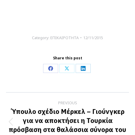
Category:
ΕΠΙΚΑΙΡΟΤΗΤΑ
12/11/2015
Share this post
Share
Share
Share
on
on
on
Facebook
X
LinkedIn
Post
PREVIOUS
navigation
Ύπουλο σχέδιο Μέρκελ – Γιούνγκερ
για να αποκτήσει η Τουρκία
Previous
πρόσβαση στα θαλάσσια σύνορα του
post: