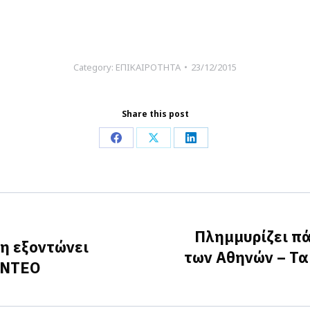
Category:
ΕΠΙΚΑΙΡΟΤΗΤΑ
23/12/2015
Share this post
Share
Share
Share
on
on
on
Facebook
X
LinkedIn
Πλημμυρίζει πά
η εξοντώνει
των Αθηνών – Τα 
Next
ΙΝΤΕΟ
post: