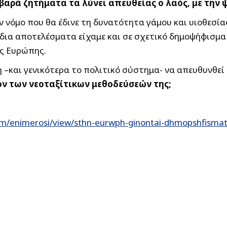
βαρά ζητήματα τα λύνει απευθείας ο λαός, με την 
ν νόμο που θα έδινε τη δυνατότητα γάμου και υιοθεσί
ίδια αποτελέσματα είχαμε και σε σχετικό δημοψήφισμα
ης Ευρώπης.
ση –και γενικότερα το πολιτικό σύστημα- να απευθυνθεί
ον των νεοταξίτικων μεθοδεύσεών της;
om/enimerosi/view/sthn-eurwph-ginontai-dhmopshfismat