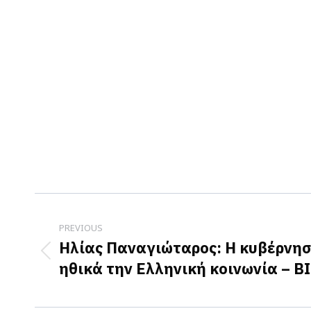
Post
navigation
PREVIOUS
Ηλίας Παναγιώταρος: Η κυβέρνησ
Previous
ηθικά την Ελληνική κοινωνία – Β
post: