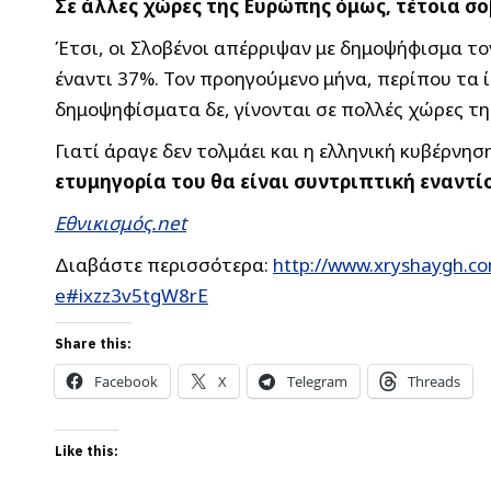
Σε άλλες χώρες της Ευρώπης όμως, τέτοια σο
Έτσι, οι Σλοβένοι απέρριψαν με δημοψήφισμα το
έναντι 37%. Τον προηγούμενο μήνα, περίπου τα 
δημοψηφίσματα δε, γίνονται σε πολλές χώρες τ
Γιατί άραγε δεν τολμάει και η ελληνική κυβέρνη
ετυμηγορία του θα είναι συντριπτική εναντί
Εθνικισμός.net
Διαβάστε περισσότερα:
http://www.xryshaygh.c
e#ixzz3v5tgW8rE
Share this:
Facebook
X
Telegram
Threads
Like this: