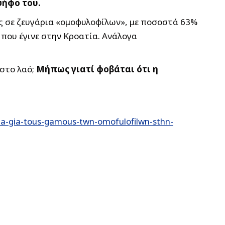
ψήφο του.
ας σε ζευγάρια «ομοφυλοφίλων», με ποσοστά 63%
 που έγινε στην Κροατία. Ανάλογα
 στο λαό;
Μήπως γιατί φοβάται ότι η
a-gia-tous-gamous-twn-omofulofilwn-sthn-