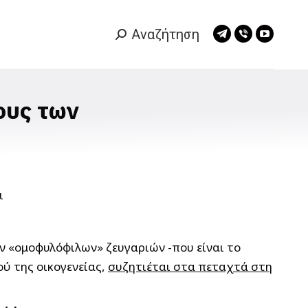
Αναζήτηση
Search:
Telegram
Viber
YouTub
page
page
page
opens
opens
opens
in
in
in
ους των
new
new
new
window
window
window
 «ομοφυλόφιλων» ζευγαριών -που είναι το
ού της οικογενείας,
συζητιέται στα πεταχτά στη