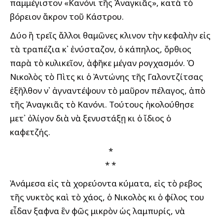
παμμέγιστον «Κανόνι τῆς Ἀναγκιᾶς», κατὰ τὸ
βόρειον ἄκρον τοῦ Κάστρου.
Δύο ἢ τρεῖς ἄλλοι θαμῶνες ἔκλινον τὴν κεφαλὴν εἰς
τὰ τραπέζια κ᾽ ἐνύσταζον, ὁ κάπηλος, ὄρθιος
παρὰ τὸ κυλικεῖον, ἀφῆκε μέγαν ρογχασμόν. Ὁ
Νικολὸς τὸ Πὶτς κι ὁ Ἀντώνης τῆς Γαλοντζίτσας
ἐξῆλθον ν᾽ ἀγναντέψουν τὸ μαῦρον πέλαγος, ἀπὸ
τῆς Ἀναγκιᾶς τὸ Κανόνι. Τούτους ἠκολούθησε
μετ᾽ ὀλίγον διὰ νὰ ξενυστάξῃ κι ὁ ἴδιος ὁ
καφετζής.
*
* *
Ἀνάμεσα εἰς τὰ χορεύοντα κύματα, εἰς τὸ ἔρεβος
τῆς νυκτὸς καὶ τὸ χάος, ὁ Νικολὸς κι ὁ φίλος του
εἶδαν ἔξαφνα ἓν φῶς μικρὸν ὡς λαμπυρίς, νὰ