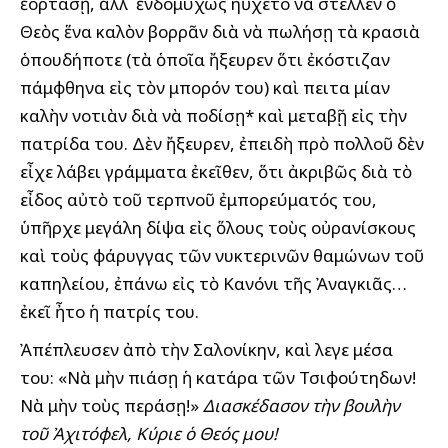
ἑορτάσῃ, ἀλλ᾽ ἐνδομύχως ηὔχετο νὰ ἔστελλεν ὁ
Θεὸς ἕνα καλὸν βορρᾶν διὰ νὰ πωλήσῃ τὰ κρασιὰ
ὁπουδήποτε (τὰ ὁποῖα ἤξευρεν ὅτι ἐκόστιζαν
πάμφθηνα εἰς τὸν ἔμπορόν του) καὶ ἔπειτα μίαν
καλὴν νοτιὰν διὰ νὰ ποδίσῃ* καὶ μεταβῇ εἰς τὴν
πατρίδα του. Δὲν ἤξευρεν, ἐπειδὴ πρὸ πολλοῦ δὲν
εἶχε λάβει γράμματα ἐκεῖθεν, ὅτι ἀκριβῶς διὰ τὸ
εἶδος αὐτὸ τοῦ τερπνοῦ ἐμπορεύματός του,
ὑπῆρχε μεγάλη δίψα εἰς ὅλους τοὺς οὐρανίσκους
καὶ τοὺς φάρυγγας τῶν νυκτερινῶν θαμώνων τοῦ
καπηλείου, ἐπάνω εἰς τὸ Κανόνι τῆς Ἀναγκιᾶς…
ἐκεῖ ἦτο ἡ πατρίς του.
Ἀπέπλευσεν ἀπὸ τὴν Σαλονίκην, καὶ ἔλεγε μέσα
του: «Νὰ μὴν πιάσῃ ἡ κατάρα τῶν Τσιφούτηδων!
Νὰ μὴν τοὺς περάσῃ!»
Διασκέδασον τὴν βουλὴν
τοῦ Ἀχιτόφελ, Κύριε ὁ Θεός μου!