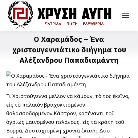
Ο Χαραμάδος – Ένα
χριστουγεννιάτικο διήγημα του
Αλέξανδρου Παπαδιαμάντη
Τί Χριστούγεννα ἔμελλον νὰ κάμουν, τὸ ἔτος ἐκεῖνο,
εἰς τὸ παλαιὸν βραχοκτισμένον
θαλασσοδαρμένον Κάστρον, κατέναντι τοῦ
ἀγρίως μαινομένου πελάγους, εἰς τὰ κράτη τοῦ
Βορρᾶ; Δυστυχισμένη χρονιὰ ἐκείνη. Δύο