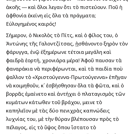
ἀκοῆς ― καὶ ὅλοι ἔλεγαν ὅτι τὸ πιστεύουν. Ποῦ ἡ
ἀφθονία ἐκείνη εἰς ὅλα τὰ πράγματα;
Εὐλογημένος καιρός!
Σήμερον, ὁ Νικολὸς τὸ Πίτς, καὶ ὁ φίλος του, ὁ
Ἀντώνης τῆς Γαλοντζίτσας, ᾐσθάνοντο ξηρὸν τὸν
φάρυγγα, ἐνῷ ἐξημέρωνε τέτοια μεγάλη καὶ
φαιδρὰ ἑορτή, χρονιάρα μέρα! Ἀφοῦ ἔπαυσαν τὰ
φαναράκια νὰ περιφέρωνται, καὶ τὰ παιδία ποὺ
ἔψαλλον τὸ «Χριστούγεννα-Πρωτούγεννα» ἐπῆγαν
νὰ κοιμηθοῦν, κ᾽ ἐσβήσθησαν ὅλα τὰ φῶτα, καὶ ὁ
βορρᾶς ἐμαίνετο καὶ ἀντήχει ὁ πλαταγισμὸς τῶν
κυμάτων κάτωθεν τοῦ βράχου, ἔμεινε τὸ
καπηλεῖον μὲ τὰς δύο πενιχρὰς καπνώδεις
λυχνίας του, μὲ τὴν θύραν βλέπουσαν πρὸς τὸ
πέλαγος, εἰς τὸ ὕψος ὅπου ἵστατο τὸ