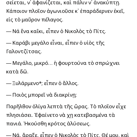
σείεται, ν᾽ ἀφανίζεται, καὶ πάλιν ν᾽ ἀνακύπτῃ.
Κάποιον πλοῖον ἀγωνιοῦσε κ᾽ ἐπαράδερνεν ἐκεῖ,
εἰς τὸ μαῦρον πέλαγος.
― Νά ἕνα καΐκι, εἶπεν ὁ Νικολὸς τὸ Πίτς.
― Καράβι μεγάλο εἶναι, εἶπεν ὁ υἱὸς τῆς
Γαλοντζίτσας.
― Μεγάλο, μικρό… ἡ φουρτούνα τὸ σπρώχνει
κατὰ δῶ.
― Ξυλάρμενο*; εἶπεν ὁ ἄλλος.
― Ποιὸς μπορεῖ νὰ διακρίνῃ;
Παρῆλθον ὀλίγα λεπτὰ τῆς ὥρας. Τὸ πλοῖον εἶχε
πλησιάσει. Ἐφαίνετο νὰ ἔχῃ κατεβασμένα τὰ
πανιά. Ἠκούσθη κρότος ἁλύσεως.
― Νά, ἄραξε, εἶπεν ὁ Νικολὸς τὸ Πίτς. Θέ μου, καὶ