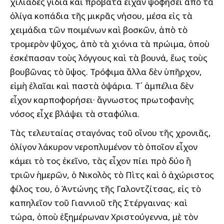
χιλιάδες γίδια καὶ πρόβατα εἶχαν ψοφήσει ἀπὸ τὰ
ὀλίγα κοπάδια τῆς μικρᾶς νήσου, μέσα εἰς τὰ
χειμάδια τῶν ποιμένων καὶ βοσκῶν, ἀπὸ τὸ
τρομερὸν ψῦχος, ἀπὸ τὰ χιόνια τὰ πρώιμα, ὁποὺ
ἐσκέπασαν τοὺς λόγγους καὶ τὰ βουνά, ἕως τοὺς
βουβῶνας τὸ ὕψος. Τρόφιμα ἄλλα δὲν ὑπῆρχον,
εἰμὴ ἐλαῖαι καὶ παστὰ ὀψάρια. Τ᾽ ἀμπέλια δὲν
εἶχον καρποφορήσει· ἄγνωστος πρωτοφανὴς
νόσος εἶχε βλάψει τὰ σταφύλια.
Τὰς τελευταίας σταγόνας τοῦ οἴνου τῆς χρονιᾶς,
ὀλίγον λάκυρον νεροπλυμένον τὸ ὁποῖον εἶχον
κάμει τὸ ἔτος ἐκεῖνο, τὰς εἶχον πίει πρὸ δύο ἢ
τριῶν ἡμερῶν, ὁ Νικολὸς τὸ Πὶτς καὶ ὁ ἀχώριστος
φίλος του, ὁ Ἀντώνης τῆς Γαλοντζίτσας, εἰς τὸ
καπηλεῖον τοῦ Γιαννιοῦ τῆς Στέργαινας· καὶ
τώρα, ὁποὺ ἐξημέρωναν Χριστούγεννα, μὲ τὸν