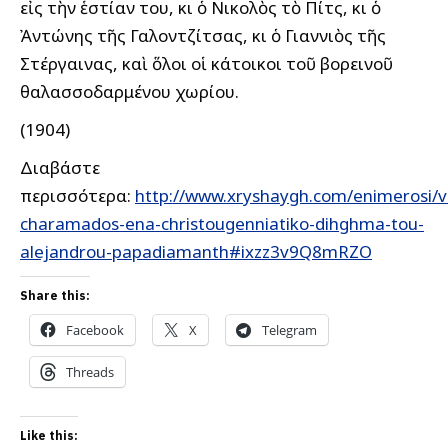
εἰς τὴν ἑστίαν του, κι ὁ Νικολὸς τὸ Πίτς, κι ὁ
Ἀντώνης τῆς Γαλοντζίτσας, κι ὁ Γιαννιὸς τῆς
Στέργαινας, καὶ ὅλοι οἱ κάτοικοι τοῦ βορεινοῦ
θαλασσοδαρμένου χωρίου.
(1904)
Διαβάστε
περισσότερα:
http://www.xryshaygh.com/enimerosi/v
charamados-ena-christougenniatiko-dihghma-tou-
alejandrou-papadiamanth#ixzz3v9Q8mRZO
Share this:
Facebook
X
Telegram
Threads
Like this: