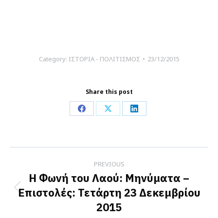
Category:
ΙΣΤΟΡΙΑ - ΠΟΛΙΤΙΣΜΟΣ
23/12/2015
Share this post
Share
Share
Share
on
on
on
Facebook
X
LinkedIn
Post
PREVIOUS
navigation
Η Φωνή του Λαού: Μηνύματα –
Επιστολές: Τετάρτη 23 Δεκεμβρίου
Previous
2015
post: