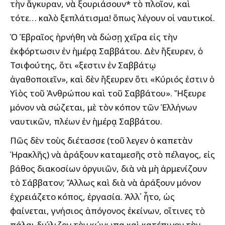
τὴν ἄγκυραν, νὰ ξουριάσουν* τὸ πλοῖον, καὶ
τότε… καλὸ ξεπλάτισμα! ὅπως λέγουν οἱ ναυτικοί.
Ὁ Ἑβραῖος ἠρνήθη νὰ δώσῃ χεῖρα εἰς τὴν
ἐκφόρτωσιν ἐν ἡμέρᾳ Σαββάτου. Δὲν ἤξευρεν, ὁ
Τσιφούτης, ὅτι «ἔξεστιν ἐν Σαββάτῳ
ἀγαθοποιεῖν», καὶ δὲν ἤξευρεν ὅτι «Κύριός ἐστιν ὁ
Υἱὸς τοῦ Ἀνθρώπου καὶ τοῦ Σαββάτου». Ἤξευρε
μόνον νὰ σώζεται, μὲ τὸν κόπον τῶν Ἑλλήνων
ναυτικῶν, πλέων ἐν ἡμέρᾳ Σαββάτου.
Πῶς δὲν τοὺς διέτασσε (τοῦ ἔλεγεν ὁ καπετὰν
Ἡρακλῆς) νὰ ἀράξουν καταμεσῆς στὸ πέλαγος, εἰς
βάθος διακοσίων ὀργυιῶν, διὰ νὰ μὴ ἀρμενίζουν
τὸ Σάββατον; Ἄλλως καὶ διὰ νὰ ἀράξουν μόνον
ἐχρειάζετο κόπος, ἐργασία. Ἀλλ᾽ ἦτο, ὡς
φαίνεται, γνήσιος ἀπόγονος ἐκείνων, οἵτινες τὸ
πάλαι διύλιζον τὸν κώνωπα καὶ κατέπινον τὴν