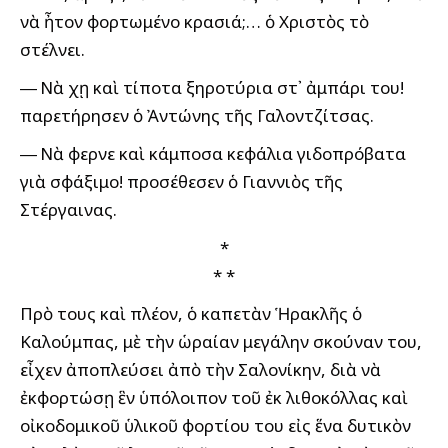
νὰ ἦτον φορτωμένο κρασιά;… ὁ Χριστὸς τὸ
στέλνει.
― Νὰ ἔχῃ καὶ τίποτα ξηροτύρια στ᾽ ἀμπάρι του!
παρετήρησεν ὁ Ἀντώνης τῆς Γαλοντζίτσας.
― Νὰ ἔφερνε καὶ κάμποσα κεφάλια γιδοπρόβατα
γιὰ σφάξιμο! προσέθεσεν ὁ Γιαννιὸς τῆς
Στέργαινας.
*
* *
Πρὸ ἔτους καὶ πλέον, ὁ καπετὰν Ἡρακλῆς ὁ
Καλούμπας, μὲ τὴν ὡραίαν μεγάλην σκούναν του,
εἶχεν ἀποπλεύσει ἀπὸ τὴν Σαλονίκην, διὰ νὰ
ἐκφορτώσῃ ἓν ὑπόλοιπον τοῦ ἐκ λιθοκόλλας καὶ
οἰκοδομικοῦ ὑλικοῦ φορτίου του εἰς ἕνα δυτικὸν