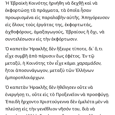
Ἡ Ἑβραϊκὴ Κοινότης ἠρνήθη νὰ δεχθῇ καὶ νὰ
ἐκφορτώσῃ τὰ πράγματα, τὰ ὁποῖα ἦσαν
προωρισμένα εἰς παραλαβὴν αὐτῆς. Ἀπηγόρευσεν
εἰς ὅλους τοὺς ἐργάτας της, ἐκφορτωτάς,
ἀχθοφόρους, ἁμαξαγωγούς, Ἑβραίους ἢ ὄχι, νὰ
συντελέσωσιν εἰς τὴν ἐκφόρτωσιν.
Ὁ καπετὰν Ἡρακλῆς δὲν ἤξευρε τίποτε, δι᾽ ὅ,τι
εἶχε συμβῆ ἀπὸ πέρυσιν ἕως ἐφέτος. Ἐν τῷ
μεταξύ, ἡ Κοινότης τὸν εἶχε κάμει
χαραμάδον
,
ἤτοι ἀποσυνάγωγον, μεταξὺ τῶν Ἑλλήνων
ἐμποροπλοιάρχων.
Ὁ καπετὰν Ἡρακλῆς δὲν ἠθέλησεν οὔτε νὰ
ἐνεργήσῃ τι, οὔτε εἰς τὸ Προξενεῖον νὰ προσφύγῃ.
Ἐπειδὴ ἤρχοντο Χριστούγεννα δὲν ἐμελέτα μὲν νὰ
πλεύσῃ εἰς τὴν γενέθλιον νῆσόν του, διὰ νὰ