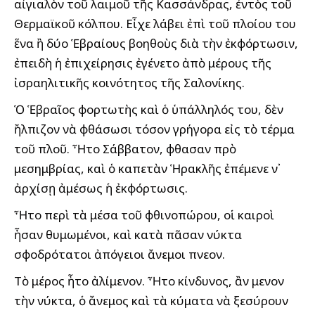
αἰγιαλὸν τοῦ λαιμοῦ τῆς Κασσάνδρας, ἐντὸς τοῦ
Θερμαϊκοῦ κόλπου. Εἶχε λάβει ἐπὶ τοῦ πλοίου του
ἕνα ἢ δύο Ἑβραίους βοηθοὺς διὰ τὴν ἐκφόρτωσιν,
ἐπειδὴ ἡ ἐπιχείρησις ἐγένετο ἀπὸ μέρους τῆς
ἰσραηλιτικῆς κοινότητος τῆς Σαλονίκης.
Ὁ Ἑβραῖος φορτωτὴς καὶ ὁ ὑπάλληλός του, δὲν
ἤλπιζον νὰ φθάσωσι τόσον γρήγορα εἰς τὸ τέρμα
τοῦ πλοῦ. Ἦτο Σάββατον, ἔφθασαν πρὸ
μεσημβρίας, καὶ ὁ καπετὰν Ἡρακλῆς ἐπέμενε ν᾽
ἀρχίσῃ ἀμέσως ἡ ἐκφόρτωσις.
Ἦτο περὶ τὰ μέσα τοῦ φθινοπώρου, οἱ καιροὶ
ἦσαν θυμωμένοι, καὶ κατὰ πᾶσαν νύκτα
σφοδρότατοι ἀπόγειοι ἄνεμοι ἔπνεον.
Τὸ μέρος ἦτο ἀλίμενον. Ἦτο κίνδυνος, ἂν ἔμενον
τὴν νύκτα, ὁ ἄνεμος καὶ τὰ κύματα νὰ ξεσύρουν