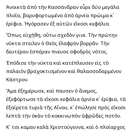
Ἀνοικτὰ ἀπὸ τὴν Κασσάνδραν εὗρε δύο μεγάλα
πλοῖα, βαρυφορτωμένα ἀπὸ ἀρνία πρώιμα κ᾽
ἐρίφια. Ἠγόρασεν ἐξ αὐτῶν εἴκοσι κεφάλια.
Ὅπως εὐχήθη, οὕτω σχεδὸν ἔγινε. Τὴν πρώτην
νύκτα ἔστειλεν ὁ Θεὸς ἐλαφρὸν βορρᾶν. Τὴν
δευτέραν ἑσπέραν ἔπνευσε σφοδρὸς νότος.
Ἐπόδισε τὴν νύκτα καὶ κατέπλευσεν εἰς τὸ
παλαιὸν βραχοκτισμένον καὶ θαλασσοδαρμένον
Κάστρον.
Ἅμα ἐξημέρωσε, καὶ ἔπαυσεν ὁ ἄνεμος,
ἐξεφόρτωσε τὰ εἴκοσι κεφάλια ἀρνία κ᾽ ἐρίφια, τὰ
ἐξαίρετα τυριὰ τῆς Αἴνου, κ᾽ ἐπώλησε πρὸς εἴκοσι
λεπτὰ τὴν ὀκὰν τὸ κοκκινωπὸν ἀφρῶδες ποτόν.
Κ᾽ ἔτσι ἔκαμαν καλὰ Χριστούγεννα, καὶ ὁ πλοίαρχος