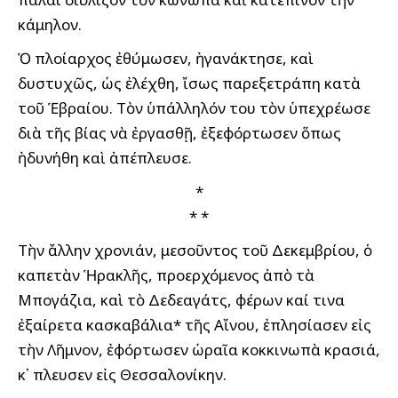
κάμηλον.
Ὁ πλοίαρχος ἐθύμωσεν, ἠγανάκτησε, καὶ
δυστυχῶς, ὡς ἐλέχθη, ἴσως παρεξετράπη κατὰ
τοῦ Ἑβραίου. Τὸν ὑπάλληλόν του τὸν ὑπεχρέωσε
διὰ τῆς βίας νὰ ἐργασθῇ, ἐξεφόρτωσεν ὅπως
ἠδυνήθη καὶ ἀπέπλευσε.
*
* *
Τὴν ἄλλην χρονιάν, μεσοῦντος τοῦ Δεκεμβρίου, ὁ
καπετὰν Ἡρακλῆς, προερχόμενος ἀπὸ τὰ
Μπογάζια, καὶ τὸ Δεδεαγάτς, φέρων καί τινα
ἐξαίρετα κασκαβάλια* τῆς Αἴνου, ἐπλησίασεν εἰς
τὴν Λῆμνον, ἐφόρτωσεν ὡραῖα κοκκινωπὰ κρασιά,
κ᾽ ἔπλευσεν εἰς Θεσσαλονίκην.