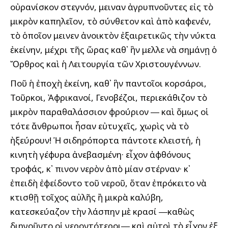
οὐρανίσκον στεγνόν, ἔμειναν ἀγρυπνοῦντες εἰς τὸ
μικρὸν καπηλεῖον, τὸ σύνθετον καὶ ἀπὸ καφενέν,
τὸ ὁποῖον ἔμεινεν ἀνοικτὸν ἐξαιρετικῶς τὴν νύκτα
ἐκείνην, μέχρι τῆς ὥρας καθ᾽ ἣν ἔμελλε νὰ σημάνῃ ὁ
Ὄρθρος καὶ ἡ Λειτουργία τῶν Χριστουγέννων.
Ποῦ ἡ ἐποχὴ ἐκείνη, καθ᾽ ἣν παντοῖοι κορσάροι,
Τοῦρκοι, Ἀφρικανοί, Γενοβέζοι, περιεκάθιζον τὸ
μικρὸν παραθαλάσσιον φρούριον ― καὶ ὅμως οἱ
τότε ἄνθρωποι ἦσαν εὐτυχεῖς, χωρὶς νὰ τὸ
ἠξεύρουν! Ἡ σιδηρόπορτα πάντοτε κλειστή, ἡ
κινητὴ γέφυρα ἀνεβασμένη· εἶχον ἀφθόνους
τροφάς, κ᾽ ἔπινον νερὸν ἀπὸ μίαν στέρναν· κ᾽
ἐπειδὴ ἐφείδοντο τοῦ νεροῦ, ὅταν ἐπρόκειτο νὰ
κτισθῇ τοῖχος αὐλῆς ἢ μικρὰ καλύβη,
κατεσκεύαζον τὴν λάσπην μὲ κρασί ―καθὼς
διηγοῦντο οἱ γεροντότεροι― καὶ αὐτοὶ τὸ εἶχον ἐξ