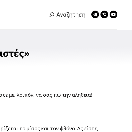
Αναζήτηση
Search:
Telegram
Viber
YouTub
page
page
page
opens
opens
opens
in
in
in
new
new
new
ιστές»
window
window
window
τε με, λοιπόν, να σας πω την αλήθεια!
ίζεται το μίσος και τον φθόνο. Ας είστε,