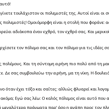
 αυτό!
 γίνετε τουλάχιστον οι πολεμιστές της. Αυτοί είναι οι 
πολεμιστές! Ομοιόμορφη είναι η στολή που φοράνε: ας
γυρεύει αδιάκοπα έναν εχθρό, τον εχθρό σας. Και μερι
χίσετε τον πόλεμο σας και τον πόλεμο για τις ιδέες σας
ς πολέμους. Και τη σύντομη ειρήνη πιο πολύ από τη μ
 Δε σας συμβουλεύω την ειρήνη, μα τη νίκη. Η δουλειά σ
ο όταν έχει τόξο και σαΐτες: αλλιώς φλυαρεί και λογομα
 ακόμα; Εγώ σας λέω: Ο καλός πόλεμος είναι αυτό που α
 μεγαλύτερα πράγματα παρ’ όσο η αγάπη προς τον πλησ