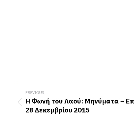
Post
PREVIOUS
navigation
Η Φωνή του Λαού: Μηνύματα – Επ
Previous
28 Δεκεμβρίου 2015
post: