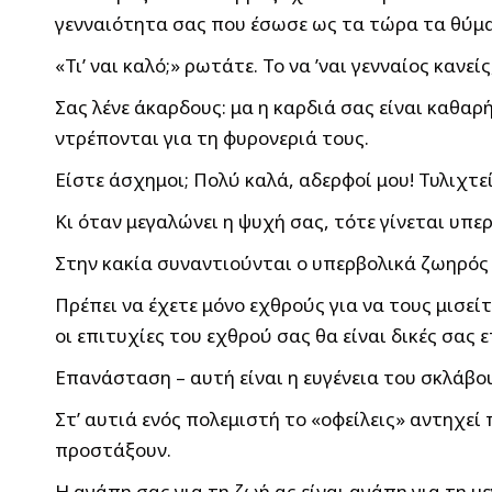
γενναιότητα σας που έσωσε ως τα τώρα τα θύμ
«Τι’ ναι καλό;» ρωτάτε. Το να ’ναι γενναίος κανεί
Σας λένε άκαρδους: μα η καρδιά σας είναι καθαρ
ντρέπονται για τη φυρονεριά τους.
Είστε άσχημοι; Πολύ καλά, αδερφοί μου! Τυλιχτε
Κι όταν μεγαλώνει η ψυχή σας, τότε γίνεται υπερ
Στην κακία συναντιούνται ο υπερβολικά ζωηρός μ
Πρέπει να έχετε μόνο εχθρούς για να τους μισείτ
οι επιτυχίες του εχθρού σας θα είναι δικές σας ε
Επανάσταση – αυτή είναι η ευγένεια του σκλάβου.
Στ’ αυτιά ενός πολεμιστή το «οφείλεις» αντηχεί
προστάξουν.
Η αγάπη σας για τη ζωή ας είναι αγάπη για τη μ