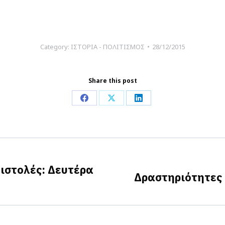
Category:
ΙΣΤΟΡΙΑ - ΠΟΛΙΤΙΣΜΟΣ
28/12/2015
Share this post
Share
Share
Share
on
on
on
Facebook
X
LinkedIn
ιστολές: Δευτέρα
Δραστηριότητες 
Next
post: