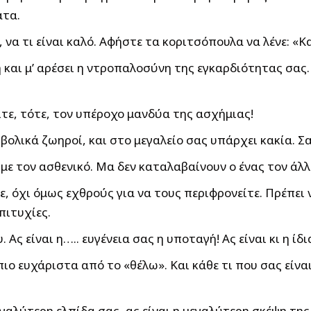
ατα.
ς, να τι είναι καλό. Αφήστε τα κοριτσόπουλα να λένε: «Κ
ή και μ’ αρέσει η ντροπαλοσύνη της εγκαρδιότητας σας.
ίτε, τότε, τον υπέροχο μανδύα της ασχήμιας!
βολικά ζωηροί, και στο μεγαλείο σας υπάρχει κακία. Σ
ε τον ασθενικό. Μα δεν καταλαβαίνουν ο ένας τον άλλ
ε, όχι όμως εχθρούς για να τους περιφρονείτε. Πρέπει
πιτυχίες.
 Ας είναι η….. ευγένεια σας η υποταγή! Ας είναι κι η ί
 πιο ευχάριστα από το «θέλω». Και κάθε τι που σας εί
εγαλύτερη ελπίδα σας, ας είναι η μεγαλύτερη σκέψη της