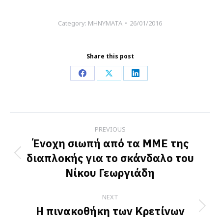
Category:
ΜΗΝΥΜΑΤΑ
26/01/2016
Share this post
Share
Share
Share
on
on
on
Facebook
X
LinkedIn
Post
PREVIOUS
navigation
Ένοχη σιωπή από τα ΜΜΕ της
διαπλοκής για το σκάνδαλο του
Previous
Νίκου Γεωργιάδη
post:
NEXT
Η πινακοθήκη των Κρετίνων
Next