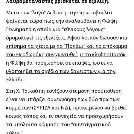
λαθρομετανάστες βρίσκεται σε εξέλιξη.
Μετά τον “λαγό” Λεβέντη, την πρωτοβουλία
φαίνεται τώρα πως την αναλαμβάνει η Φώφη
Γεννηματά η οποία για “εθνικούς λόγους”
δρομολογεί τις εξελίξεις.
Αφού λοιπόν δώσουν και
επίσημα τα χέρια με το “Ποτάμι” και το απόκομμα
του Θεοδωράκη συγχωνευθεί με το κλεφτοΠασόκ,
η Φώφη θα προχωρήσει σε επαφές, ώστε να
υλοποιηθεί το σχέδιο των δανειστών για την
Ελλάδα
.
Στη Χ. Τρικούπη τονίζουν ότι μόνη προϋπόθεση
είναι να υπάρξει συνεννόηση των δύο πρώτων
κομμάτων (ΣΥΡΙΖΑ και ΝΔ), προκειμένου να βρεθεί
κοινός τόπος και εν συνεχεία να προσχωρήσουν
τα υπόλοιπα κόμματα του “συνταγματικού
τόξου”.