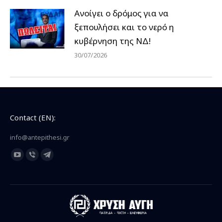
Ανοίγει ο δρόμος για να
ξεπουλήσει και το νερό η
κυβέρνηση της ΝΔ!
30/07/2026
Contact (EN):
info@antepithesi.gr
Find us on:
YouTube
Viber
Telegram
page
page
page
opens
opens
opens
in
in
in
new
new
new