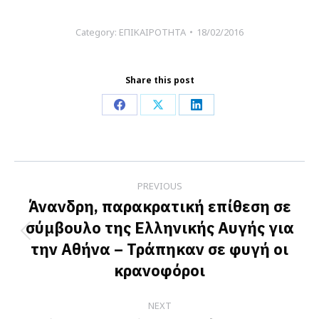
Category:
ΕΠΙΚΑΙΡΟΤΗΤΑ
18/02/2016
Share this post
Share
Share
Share
on
on
on
Facebook
X
LinkedIn
Post
PREVIOUS
navigation
Άνανδρη, παρακρατική επίθεση σε
σύμβουλο της Ελληνικής Αυγής για
Previous
την Αθήνα – Τράπηκαν σε φυγή οι
post:
κρανοφόροι
NEXT