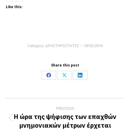
Like this:
Category:
ΔΡΑΣΤΗΡΙΟΤΗΤΕΣ
18/03/2016
Share this post
Share
Share
Share
on
on
on
Facebook
X
LinkedIn
Post
PREVIOUS
navigation
Η ώρα της ψήφισης των επαχθών
Previous
μνημονιακών μέτρων έρχεται
post: