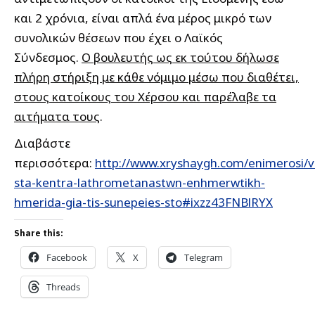
και 2 χρόνια, είναι απλά ένα μέρος μικρό των
συνολικών θέσεων που έχει ο Λαϊκός
Σύνδεσμος.
Ο βουλευτής ως εκ τούτου δήλωσε
πλήρη στήριξη με κάθε νόμιμο μέσω που διαθέτει,
στους κατοίκους του Χέρσου και παρέλαβε τα
αιτήματα τους
.
Διαβάστε
περισσότερα:
http://www.xryshaygh.com/enimerosi/v
sta-kentra-lathrometanastwn-enhmerwtikh-
hmerida-gia-tis-sunepeies-sto#ixzz43FNBlRYX
Share this:
Facebook
X
Telegram
Threads