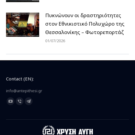
Πυκνώνουν οι δραστηριότητες
στον Εθνικιστικό Πολυχώρο της
Θεσσαλονίκης – Φωτορεπορτάζ
01/07/2026
Contact (EN):
info@antepithesi.gr
Find us on:
YouTube
Viber
Telegram
page
page
page
opens
opens
opens
in
in
in