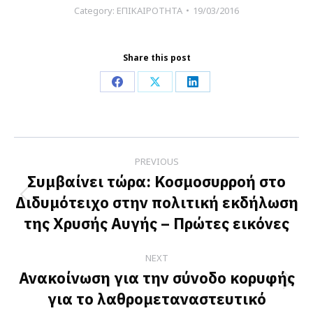
Category:
ΕΠΙΚΑΙΡΟΤΗΤΑ
19/03/2016
Share this post
Share
Share
Share
on
on
on
Facebook
X
LinkedIn
Post
PREVIOUS
navigation
Συμβαίνει τώρα: Κοσμοσυρροή στο
Διδυμότειχο στην πολιτική εκδήλωση
Previous
της Χρυσής Αυγής – Πρώτες εικόνες
post:
NEXT
Ανακοίνωση για την σύνοδο κορυφής
Next
για το λαθρομεταναστευτικό
post: