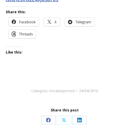
Share this:
Facebook
X
Telegram
Threads
Like this:
Category:
Uncategorized
24/04/2016
Share this post
Share
Share
Share