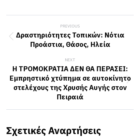
on
on
on
Facebook
X
LinkedIn
Post
PREVIOUS
navigation
Δραστηριότητες Τοπικών: Νότια
Previous
Προάστια, Θάσος, Ηλεία
post:
NEXT
Η ΤΡΟΜΟΚΡΑΤΙΑ ΔΕΝ ΘΑ ΠΕΡΑΣΕΙ:
Εμπρηστικό χτύπημα σε αυτοκίνητο
Next
στελέχους της Χρυσής Αυγής στον
post:
Πειραιά
Σχετικές Αναρτήσεις