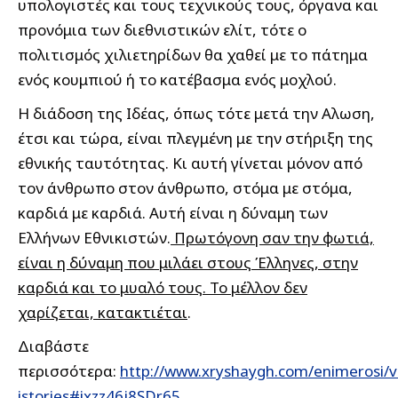
υπολογιστές και τους τεχνικούς τους, όργανα και
προνόμια των διεθνιστικών ελίτ, τότε ο
πολιτισμός χιλιετηρίδων θα χαθεί με το πάτημα
ενός κουμπιού ή το κατέβασμα ενός μοχλού.
Η διάδοση της Ιδέας, όπως τότε μετά την Αλωση,
έτσι και τώρα, είναι πλεγμένη με την στήριξη της
εθνικής ταυτότητας. Κι αυτή γίνεται μόνον από
τον άνθρωπο στον άνθρωπο, στόμα με στόμα,
καρδιά με καρδιά. Αυτή είναι η δύναμη των
Ελλήνων Εθνικιστών.
Πρωτόγονη σαν την φωτιά,
είναι η δύναμη που μιλάει στους Έλληνες, στην
καρδιά και το μυαλό τους. Το μέλλον δεν
χαρίζεται, κατακτιέται
.
Διαβάστε
περισσότερα:
http://www.xryshaygh.com/enimerosi/v
istories#ixzz46j8SDr65